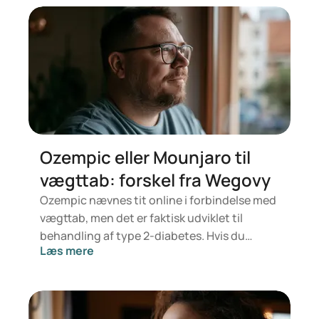
Ozempic eller Mounjaro til
vægttab: forskel fra Wegovy
Ozempic nævnes tit online i forbindelse med
vægttab, men det er faktisk udviklet til
behandling af type 2-diabetes. Hvis du
Læs mere
derimod leder efter noget specifikt til
vægtkontrol, er det mere sandsynligt, at
Mounjaro eller Wegovy er relevante. Hvilken
behandling der er bedst for dig, afhænger af