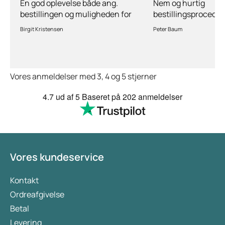
En god oplevelse både ang.
Nem og hurtig
bestillingen og muligheden for
bestillingsprocedur
stille spørgsmål hvis der er
lægefaglig vurderi
Birgit Kristensen
Peter Baum
behov for det.Hurtig levering.
ansøgning om medi
Vores anmeldelser med 3, 4 og 5 stjerner
4.7
ud af 5
Baseret på
202 anmeldelser
Vores kundeservice
Kontakt
Ordreafgivelse
Betal
Levering