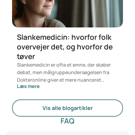
Slankemedicin: hvorfor folk
overvejer det, og hvorfor de
tøver
Slankemedicin er ofte et emne, der skaber
debat, men målgruppeundersøgelsen fra
Dokteronline giver et mere nuanceret
Læs mere
billede. Folk ønsker ikke kun at tabe sig, men
også at føle sig sundere, have mere energi og
opbygge større selvtillid. Samtidig vil de
Vis alle blogartikler
være sikre på, at medicinen er sikker,
passende og til at betale.
FAQ