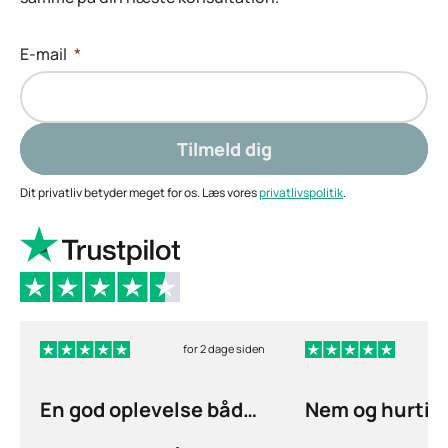
E-mail
*
Tilmeld dig
Dit privatliv betyder meget for os. Læs vores
privatlivspolitik
.
for 2 dage siden
En god oplevelse både
Nem og hurtig
ang
bestillingspr