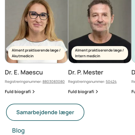
Alment praktiserende læge /
Alment praktiserende læge /
Akutmedicin
Intern medicin
Dr. E. Maescu
Dr. P. Mester
D
Registreringsnummer:
8803083080
Registreringsnummer:
50424
R
Fuld biografi
Fuld biografi
F
Samarbejdende læger
Blog