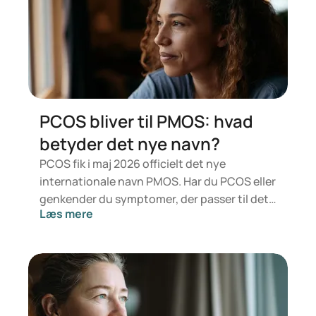
en vurdering fra en læge, som ser på dit
helbred, BMI og eventuelt andet
medicinforbrug.
PCOS bliver til PMOS: hvad
betyder det nye navn?
PCOS fik i maj 2026 officielt det nye
internationale navn PMOS. Har du PCOS eller
genkender du symptomer, der passer til det?
Læs mere
Medicinsk ændrer der sig ikke noget lige nu.
Den nye betegnelse lægger større vægt på
hormoner, stofskifte og æggestokkenes
funktion.