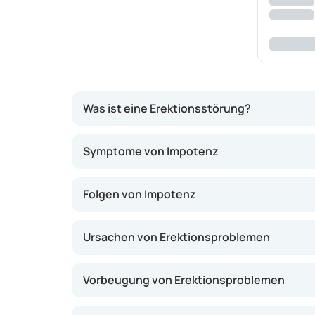
Was ist eine Erektionsstörung?
Bei einer Erektionsstörung ist der komplexe P
Symptome von Impotenz
erweitern, sodass mehr Blut fließen kann. Die
Muskelgewebe, das sich bei Erregung mit Blut
Folgen von Impotenz
fließt zu schnell wieder ab, was zu Erektions
Ursachen von Erektionsproblemen
Vorbeugung von Erektionsproblemen