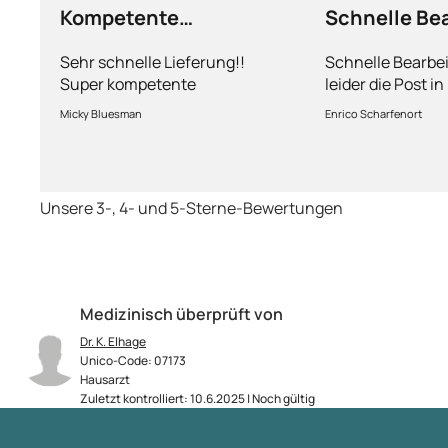
Kompetente
Schnelle Be
Abhandlung
nur leider d
Sehr schnelle Lieferung!!
Schnelle Bearbe
Super kompetente
leider die Post i
Abhandlung!
kriegt es nicht h
Micky Bluesman
Enrico Scharfenort
Medikament schne
so fern das Pake
deutschen Boden 
schon das es no
Unsere 3-, 4- und 5-Sterne-Bewertungen
dauert obwohl ih
arbeitet aber mi
richtig fix.
Medizinisch überprüft von
Dr. K. Elhage
Unico-Code: 07173
Hausarzt
Zuletzt kontrolliert: 10.6.2025 | Noch gültig