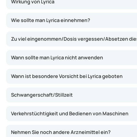
Wirkung von Lyrica
Lyrica wirkt, indem es die übermäßige Aktivität der Nerv
Wie sollte man Lyrica einnehmen?
Der Hersteller von Lyrica ist:
Zu viel eingenommen/Dosis vergessen/Absetzen dies
Viatris
Canonsburg, PA 15317
USA
Wann sollte man Lyrica nicht anwenden
Wann ist besondere Vorsicht bei Lyrica geboten
Schwangerschaft/Stillzeit
Verkehrstüchtigkeit und Bedienen von Maschinen
Nehmen Sie noch andere Arzneimittel ein?