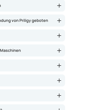
n
ndung von Priligy geboten
n Maschinen