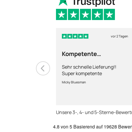
vor 2 Tagen
Kompetente
Abhandlung
Sehr schnelle Lieferung!!
Super kompetente
Abhandlung!
Micky Bluesman
Unsere 3-, 4- und 5-Sterne-Bewer
4.8
von 5
Basierend auf
19628 Bewer