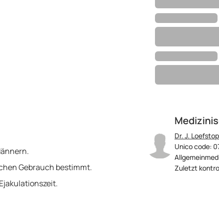
Medizinis
Dr. J. Loefstop
Unico code: 0
 Männern.
Allgemeinmedi
glichen Gebrauch bestimmt.
Zuletzt kontrol
Ejakulationszeit.