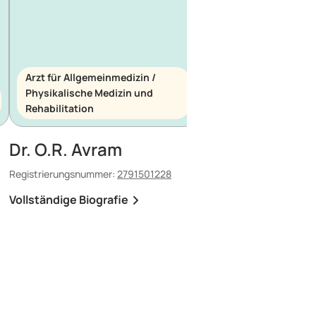
Arzt für Allgemeinmedizin /
Physikalische Medizin und
Arzt für Allgemeinme
Rehabilitation
Notfallmedizin
Dr. O.R. Avram
Dr. E. Maescu
Registrierungsnummer:
2791501228
Registrierungsnummer:
8
Vollständige Biografie
Vollständige Biografi