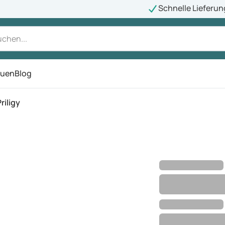
Schnelle Lieferun
auen
Blog
ü
riligy