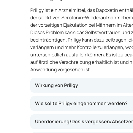
Priligy ist ein Arzneimittel, das Dapoxetin enthä
der selektiven Serotonin-Wiederaufnahmehemm
der vorzeitigen Ejakulation bei Männern im Alter
Dieses Problem kann das Selbstvertrauen un
beeinträchtigen. Priligy kann dazu beitragen, die
verlängern und mehr Kontrolle zu erlangen, wobe
unterschiedlich ausfallen können. Es ist zu bea
auf ärztliche Verschreibung erhältlich ist und n
Anwendung vorgesehen ist.
Wirkung von Priligy
Priligy wirkt, indem es die Menge an Serotoni
Wie sollte Priligy eingenommen werden?
spielt eine Rolle bei der Regulation der Ejaku
Wirkung von Serotonin kann Priligy helfen, die
Überdosierung/Dosis vergessen/Absetzen 
verlängern und mehr Kontrolle zu erlangen. D
sexuellen Erfahrung und zu mehr Selbstvertr