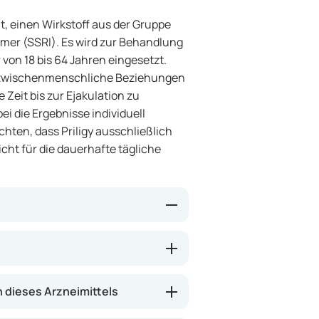
lt, einen Wirkstoff aus der Gruppe
er (SSRI). Es wird zur Behandlung
 von 18 bis 64 Jahren eingesetzt.
d zwischenmenschliche Beziehungen
 Zeit bis zur Ejakulation zu
i die Ergebnisse individuell
chten, dass Priligy ausschließlich
icht für die dauerhafte tägliche
n im Gehirn beeinflusst. Serotonin
lation. Durch die Verstärkung der
 Zeit bis zur Ejakulation zu
dieses Arzneimittels
ies kann zu einer verbesserten
auen beitragen.