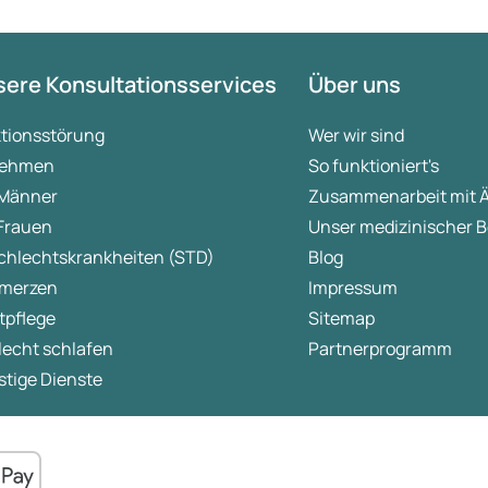
ere Konsultationsservices
Über uns
ktionsstörung
Wer wir sind
ehmen
So funktioniert's
 Männer
Zusammenarbeit mit 
 Frauen
Unser medizinischer B
chlechtskrankheiten (STD)
Blog
merzen
Impressum
tpflege
Sitemap
lecht schlafen
Partnerprogramm
tige Dienste