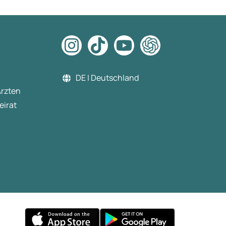
DE | Deutschland
Ärzten
eirat