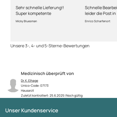
Abhandlung
nur leider d
Sehr schnelle Lieferung!!
Schnelle Bearbe
Super kompetente
leider die Post i
Abhandlung!
kriegt es nicht h
Micky Bluesman
Enrico Scharfenort
Medikament schne
so fern das Pake
deutschen Boden 
schon das es no
Unsere 3-, 4- und 5-Sterne-Bewertungen
dauert obwohl ih
arbeitet aber mi
richtig fix.
Medizinisch überprüft von
Dr. K. Elhage
Unico-Code: 07173
Hausarzt
Zuletzt kontrolliert: 25.6.2025 | Noch gültig
Unser Kundenservice