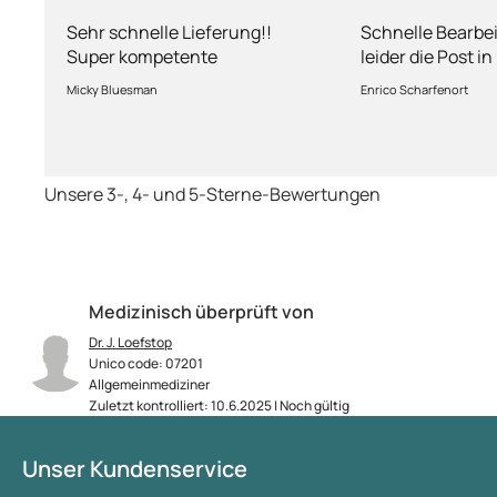
Abhandlung
nur leider d
Sehr schnelle Lieferung!!
Schnelle Bearbe
Super kompetente
leider die Post i
Abhandlung!
kriegt es nicht h
Micky Bluesman
Enrico Scharfenort
Medikament schne
so fern das Pake
deutschen Boden 
schon das es no
Unsere 3-, 4- und 5-Sterne-Bewertungen
dauert obwohl ih
arbeitet aber mi
richtig fix.
Medizinisch überprüft von
Dr. J. Loefstop
Unico code: 07201
Allgemeinmediziner
Zuletzt kontrolliert: 10.6.2025 | Noch gültig
Unser Kundenservice