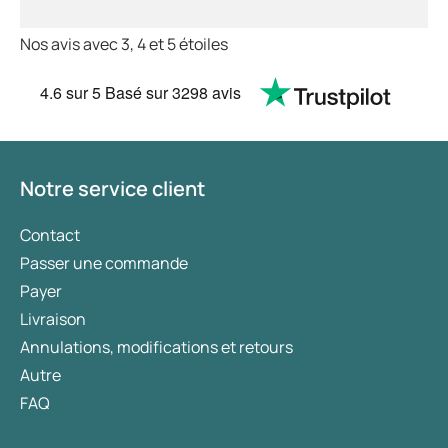
Gonorrhée
. Causée par la bactérie Neisseria
Nos avis avec 3, 4 et 5 étoiles
gonorrhoeae.
La gonorrhée provoque des inflammations des
4.6
sur 5
Basé sur
3298 avis
organes génitaux, de l'anus et/ou de la gorge ;
Verrues
génitales
. Ces verrues apparaissent
sur ou autour des organes génitaux et de l'anus
et sont causées par le virus HPV (virus du
Notre service client
papillome humain) ;
Contact
Syphilis
. Cette maladie sexuellement
Passer une commande
transmissible débute par des ulcères sur les
Payer
organes génitaux. Elle est causée par la bactérie
Treponema pallidum ;
Livraison
Annulations, modifications et retours
Trichomonas
. Cette MST est due à un parasite
Autre
qui peut provoquer une inflammation du vagin,
de l'urètre et de la vessie ;
FAQ
Herpès
génital
. Le virus de l'herpès simplex