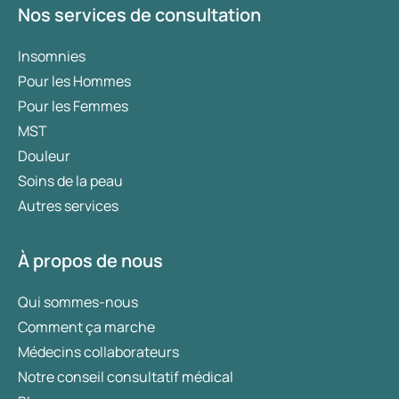
s'installe dans les muqueuses. Ce virus reste à
Nos services de consultation
vie dans l'organisme et peut réapparaître sous
l'effet de certains facteurs, comme le stress, les
Insomnies
menstruations ou une baisse des défenses
Pour les Hommes
immunitaires ;
Pour les Femmes
VIH
. Le virus de l'immunodéficience humaine
MST
affaiblit le système immunitaire. Si cette MST
Douleur
n'est pas traitée, elle peut évoluer vers le sida. Le
Soins de la peau
VIH se transmet non seulement par des rapports
Autres services
sexuels non protégés, mais aussi par contact
avec du sang, par exemple lors de l'utilisation
À propos de nous
d'aiguilles contaminées ;
Infections
génitales
. Ces infections des
Qui sommes-nous
organes génitaux sont causées par des levures
Comment ça marche
ou des champignons. L'infection à candida en
Médecins collaborateurs
est un exemple. Les femmes sont plus souvent
Notre conseil consultatif médical
touchées par cette affection que les hommes.