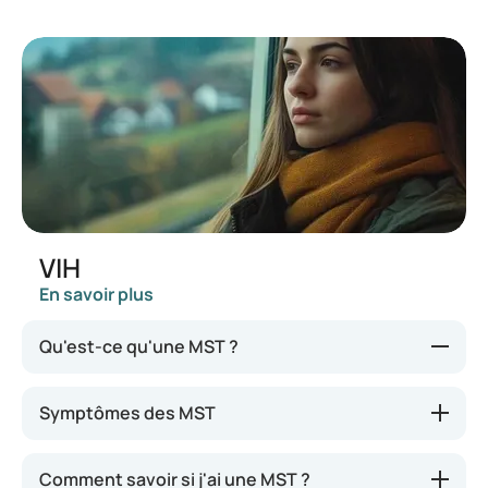
VIH
En savoir plus
Qu'est-ce qu'une MST ?
L'acronyme MST désigne une maladie sexuellement
Symptômes des MST
transmissible, une maladie contractée lors de
rapports sexuels non protégés (sans préservatif).
Comment savoir si j'ai une MST ?
Les agents pathogènes (généralement une