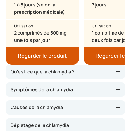
1 à 5 jours (selon la
7 jours
prescription médicale)
Utilisation
Utilisation
2 comprimés de 500 mg
1 comprimé de 10
une fois par jour
deux fois par jour
Regarder le produit
Regarder le p
Qu'est-ce que la chlamydia ?
La chlamydia est l'une des IST les plus répandues.
Symptômes de la chlamydia
Cette affection est causée par la bactérie
chlamydia trachomatis. Cet agent pathogène
Causes de la chlamydia
entraîne des infections des muqueuses du vagin,
de l'urètre, du col de l'utérus, de l'anus ou de la
gorge.
Dépistage de la chlamydia