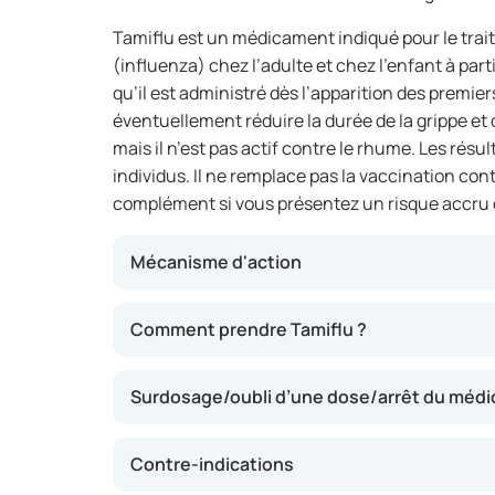
Tamiflu est un médicament indiqué pour le trait
(influenza) chez l’adulte et chez l’enfant à partir
qu’il est administré dès l’apparition des premi
éventuellement réduire la durée de la grippe et 
mais il n’est pas actif contre le rhume. Les résu
individus. Il ne remplace pas la vaccination cont
complément si vous présentez un risque accru o
Mécanisme d'action
Ce médicament inhibe la multiplication du viru
Comment prendre Tamiflu ?
permet ainsi d’atténuer les symptômes de la g
la maladie. Tamiflu n’agit que sur les virus re
Surdosage/oubli d’une dose/arrêt du méd
d’autres virus ou bactéries. Il peut également ê
avez été en contact avec une personne atteint
Contre-indications