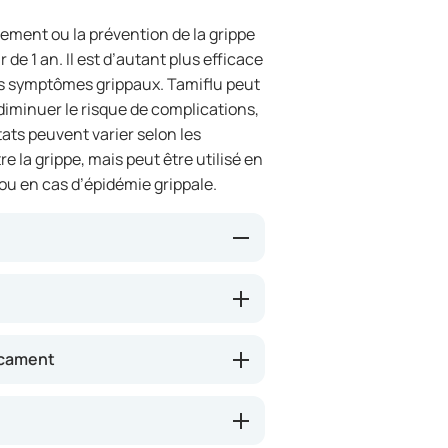
ement ou la prévention de la grippe
 de 1 an. Il est d’autant plus efficace
ers symptômes grippaux. Tamiflu peut
diminuer le risque de complications,
ltats peuvent varier selon les
re la grippe, mais peut être utilisé en
u en cas d’épidémie grippale.
s grippal dans l’organisme. Il
rippe et de raccourcir la durée de
sponsables de la grippe et non sur
icament
tre utilisé à titre préventif si vous
e de la grippe.