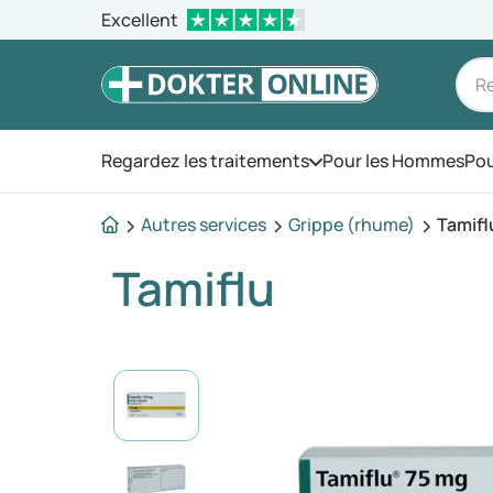
Excellent
Regardez les traitements
Pour les Hommes
Pou
Ouvrez le menu
Autres services
Grippe (rhume)
Tamifl
Tamiflu