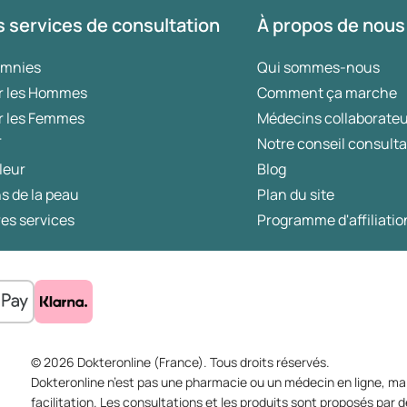
 services de consultation
À propos de nous
omnies
Qui sommes-nous
r les Hommes
Comment ça marche
r les Femmes
Médecins collaborate
T
Notre conseil consulta
leur
Blog
s de la peau
Plan du site
es services
Programme d'affiliatio
© 2026 Dokteronline (France). Tous droits réservés.
Dokteronline n’est pas une pharmacie ou un médecin en ligne, mai
facilitation. Les consultations et les produits sont proposés pa