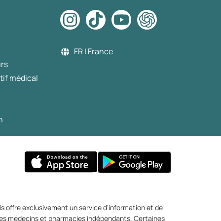
FR | France
urs
tif médical
n
s offre exclusivement un service d’information et de
r des médecins et pharmacies indépendants. Certaines