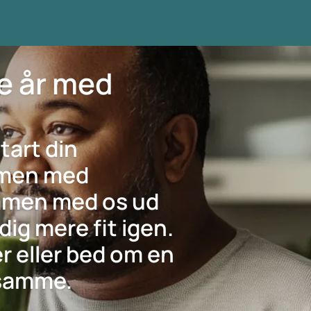
te år med
tart din
mmen med
mmen med os ud
dig mere fit igen.
r eller bed om en
 samme.