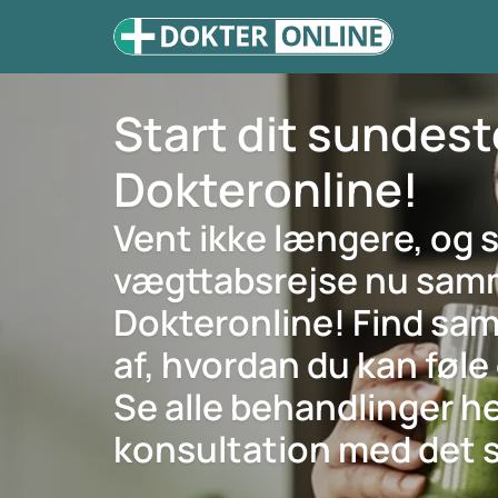
Start dit sundes
Dokteronline!
Vent ikke længere, og s
vægttabsrejse nu sa
Dokteronline! Find sa
af, hvordan du kan føle 
Se alle behandlinger he
konsultation med det