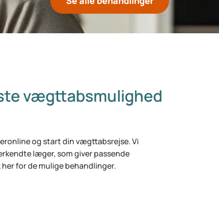
Se alle behandlinger
dste vægttabsmulighed
ronline og start din vægttabsrejse. Vi
rkendte læger, som giver passende
k her for de mulige behandlinger.