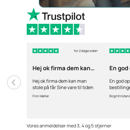
for 2 dage siden
Hej ok firma dem kan
En god
man stole på får…
ang
Hej ok firma dem kan man
En god op
stole på får Sine vare til tiden
bestillin
hurtig levering inden for 2
stille spø
Finn Møller
Birgit Kristen
dage jeg er glad og tilfreds
behov for 
Vores anmeldelser med 3, 4 og 5 stjerner