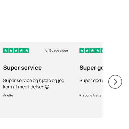
for 5 dage siden
for 10
Super service
Super god profes
Super service og hjælp og jeg
Super god professionel
kom af med lidelsen😁
Anette
Pia Lone Alstrøm