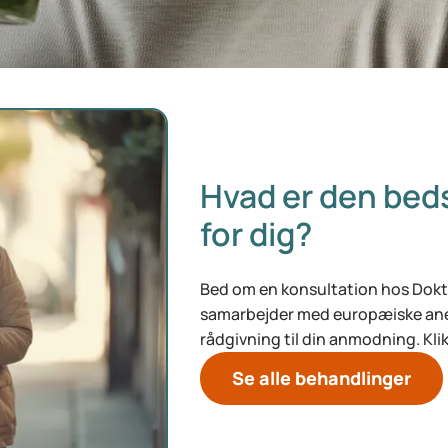
Hvad er den be
for dig?
Bed om en konsultation hos Dokte
samarbejder med europæiske ane
rådgivning til din anmodning. Kli
Se alle behandlinger