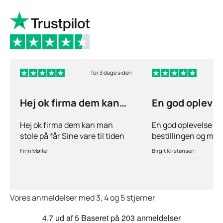
for 3 dage siden
Hej ok firma dem kan
En god opleve
man stole på får…
ang
Hej ok firma dem kan man
En god oplevelse bå
stole på får Sine vare til tiden
bestillingen og mul
hurtig levering inden for 2
stille spørgsmål hvi
Finn Møller
Birgit Kristensen
dage jeg er glad og tilfreds
behov for det.Hurtig
Vores anmeldelser med 3, 4 og 5 stjerner
4.7
ud af 5
Baseret på
203 anmeldelser