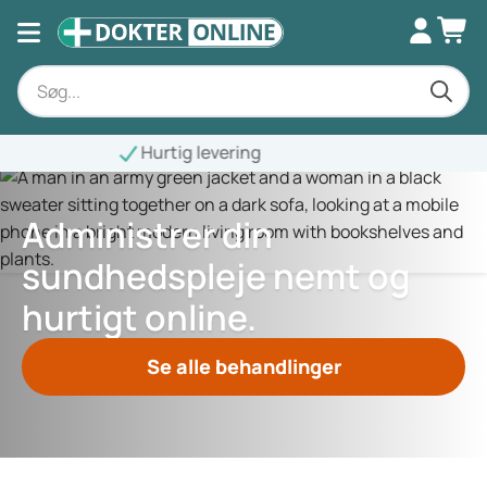
Administrer din
sundhedspleje nemt og
hurtigt online.
Se alle behandlinger