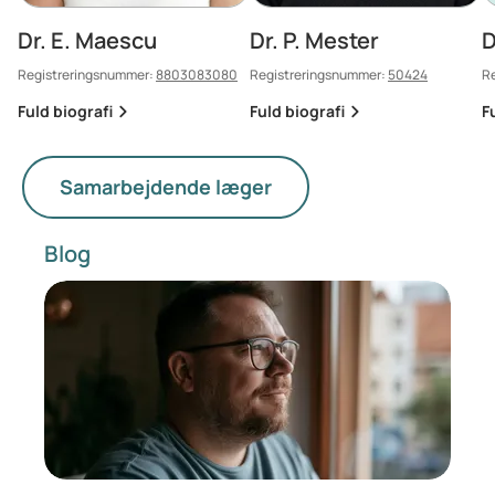
Dr. E. Maescu
Dr. P. Mester
D
Registreringsnummer:
8803083080
Registreringsnummer:
50424
R
Fuld biografi
Fuld biografi
F
Samarbejdende læger
Blog