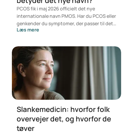
betyder det nye navn?
PCOS fik i maj 2026 officielt det nye
internationale navn PMOS. Har du PCOS eller
genkender du symptomer, der passer til det?
Læs mere
Medicinsk ændrer der sig ikke noget lige nu.
Den nye betegnelse lægger større vægt på
hormoner, stofskifte og æggestokkenes
funktion.
Slankemedicin: hvorfor folk
overvejer det, og hvorfor de
tøver