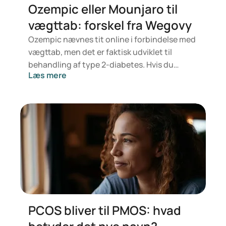
Ozempic eller Mounjaro til
vægttab: forskel fra Wegovy
Ozempic nævnes tit online i forbindelse med
vægttab, men det er faktisk udviklet til
behandling af type 2-diabetes. Hvis du
Læs mere
derimod leder efter noget specifikt til
vægtkontrol, er det mere sandsynligt, at
Mounjaro eller Wegovy er relevante. Hvilken
behandling der er bedst for dig, afhænger af
en vurdering fra en læge, som ser på dit
helbred, BMI og eventuelt andet
medicinforbrug.
PCOS bliver til PMOS: hvad