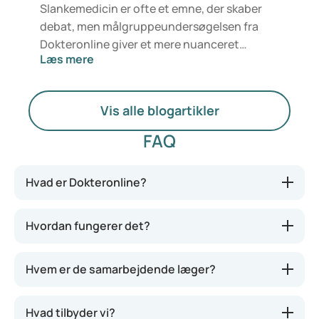
Slankemedicin er ofte et emne, der skaber
debat, men målgruppeundersøgelsen fra
Dokteronline giver et mere nuanceret
Læs mere
billede. Folk ønsker ikke kun at tabe sig, men
også at føle sig sundere, have mere energi og
opbygge større selvtillid. Samtidig vil de
Vis alle blogartikler
være sikre på, at medicinen er sikker,
passende og til at betale.
FAQ
Hvad er Dokteronline?
Hvordan fungerer det?
Hvem er de samarbejdende læger?
Hvad tilbyder vi?