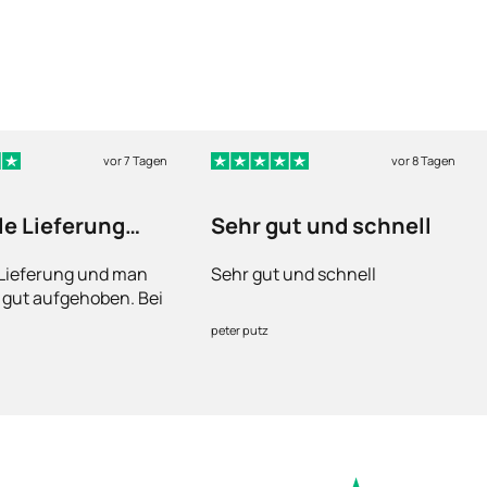
vor 7 Tagen
vor 8 Tagen
le Lieferung
Sehr gut und schnell
n fühlt sich…
 Lieferung und man
Sehr gut und schnell
h gut aufgehoben. Bei
ann man sich
peter putz
 an die Ärzte wenden.