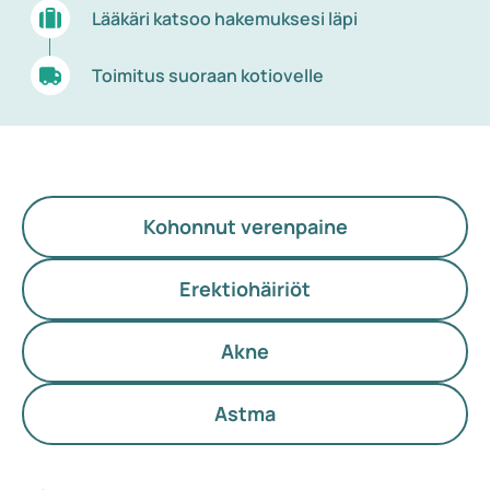
Lääkäri katsoo hakemuksesi läpi
Toimitus suoraan kotiovelle
Kohonnut verenpaine
Erektiohäiriöt
Akne
Astma