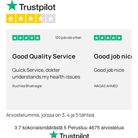
100 päivää sitten
Good Quality Service
Good job nice
Quick Service, dokter
Good job nice
understands my health issues
and good diagnosis
Ruchika Bhatnagar
WAQAS AHMED
Arvostelumme, joissa on 3, 4 ja 5 tähteä
3.7
kokonaismäärästä 5
Perustuu
4675 arvostelua