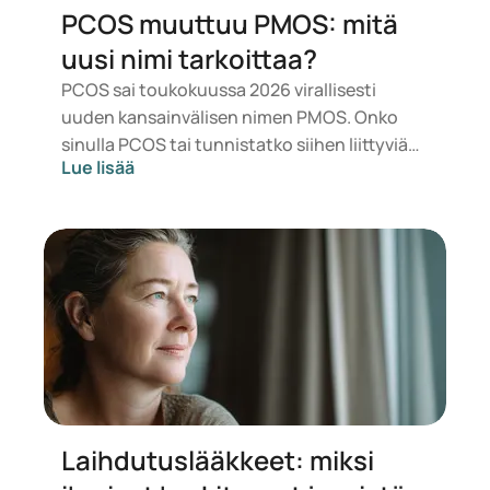
PCOS muuttuu PMOS: mitä
uusi nimi tarkoittaa?
PCOS sai toukokuussa 2026 virallisesti
uuden kansainvälisen nimen PMOS. Onko
sinulla PCOS tai tunnistatko siihen liittyviä
Lue lisää
oireita? Lääketieteellisesti mikään ei muutu
heti. Uusi termi korostaa enemmän
hormoneja, aineenvaihduntaa ja
munasarjojen toimintaa.
Laihdutuslääkkeet: miksi