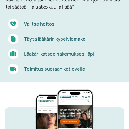
tai säätöä.
Haluatko kuulla lisää?
Valitse hoitosi
Täytä lääkärin kyselylomake
Lääkäri katsoo hakemuksesi läpi
Toimitus suoraan kotiovelle