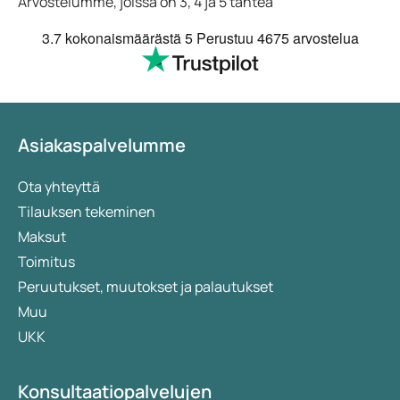
Arvostelumme, joissa on 3, 4 ja 5 tähteä
3.7
kokonaismäärästä 5
Perustuu
4675 arvostelua
Asiakaspalvelumme
Ota yhteyttä
Tilauksen tekeminen
Maksut
Toimitus
Peruutukset, muutokset ja palautukset
Muu
UKK
Konsultaatiopalvelujen