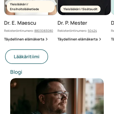
Yleislääkäri /
Ensihoitolääketiede
Yleislääkäri / Sisätaudit
Dr. E. Maescu
Dr. P. Mester
D
Rekisteröintinumero:
8803083080
Rekisteröintinumero:
50424
Re
Täydellinen elämäkerta
Täydellinen elämäkerta
T
Lääkäritiimi
Blogi