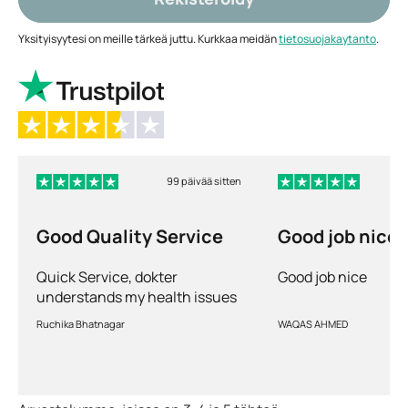
Yksityisyytesi on meille tärkeä juttu. Kurkkaa meidän
tietosuojakaytanto
.
99 päivää sitten
Good Quality Service
Good job nice
Quick Service, dokter
Good job nice
understands my health issues
and good diagnosis
Ruchika Bhatnagar
WAQAS AHMED