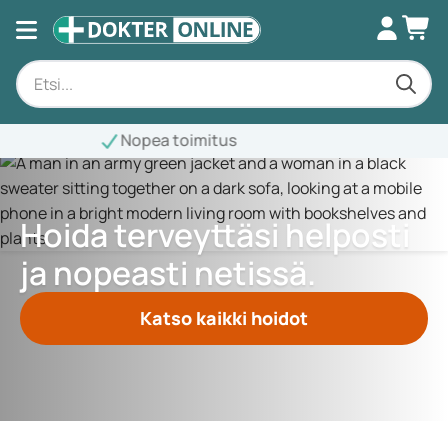
Hoida terveyttäsi helposti
ja nopeasti netissä.
Katso kaikki hoidot