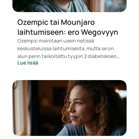
Ozempic tai Mounjaro
laihtumiseen: ero Wegovyyn
Ozempic mainitaan usein netissä
keskusteluissa laihtumisesta, mutta se on
alun perin tarkoitettu tyypin 2 diabeteksen
Lue lisää
hoitoon. Jos etsit lääkettä painonhallintaan,
esille nousevat todennäköisemmin
vaihtoehdot kuten Mounjaro ja Wegovy.
Sopivan hoidon valitsee lääkäri
terveydentilasi, BMI:si ja käyttämäsi
lääkityksen perusteella.