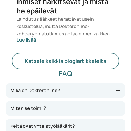
ihmiset harkitsevat ja mistä
he epäilevät
Laihdutuslääkkeet herättävät usein
keskustelua, mutta Dokteronline-
kohderyhmätutkimus antaa ennen kaikkea
Lue lisää
realistisen kuvan. Ihmiset eivät halua vain
painaa vähemmän, vaan tuntea olonsa
terveemmäksi, energisemmäksi ja
Katsele kaikkia blogiartikkeleita
itsevarmemmaksi. Samalla he haluavat
tietää, ovatko lääkkeet turvallisia, sopivia ja
FAQ
kohtuuhintaisia.
Mikä on Dokteronline?
Miten se toimii?
Keitä ovat yhteistyölääkärit?