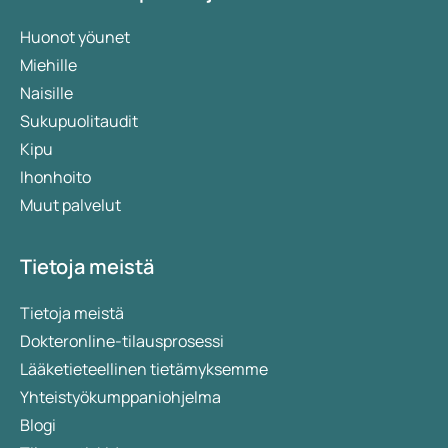
Huonot yöunet
Miehille
Naisille
Sukupuolitaudit
Kipu
Ihonhoito
Muut palvelut
Tietoja meistä
Tietoja meistä
Dokteronline-tilausprosessi
Lääketieteellinen tietämyksemme
Yhteistyökumppaniohjelma
Blogi