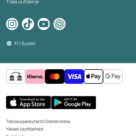
Tilaa uutiskirje
FI | Suomi
Tietosuojakäytäntö Dokteronline
Yleiset käyttöehdot