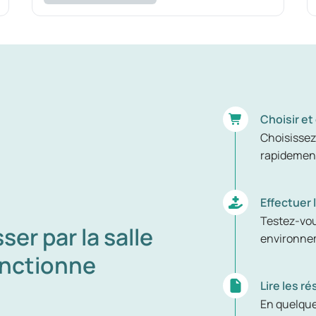
Choisir e
Choisissez 
rapidement
Effectuer 
Testez-vou
er par la salle
environnem
onctionne
Lire les 
En quelque