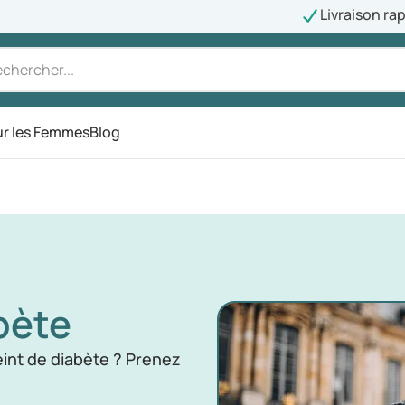
Livraison ra
r les Femmes
Blog
bète
int de diabète ? Prenez