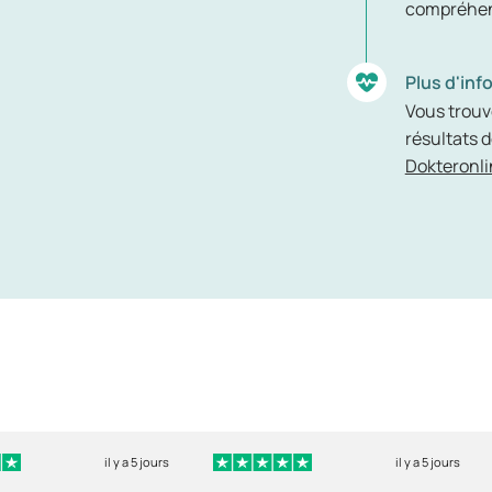
compréhens
Plus d'inf
Vous trouv
résultats d
Dokteronli
il y a 5 jours
il y a 5 jours