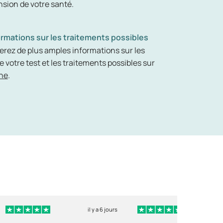
ion de votre santé.
ormations sur les traitements possibles
erez de plus amples informations sur les
e votre test et les traitements possibles sur
ne
.
il y a 6 jours
i