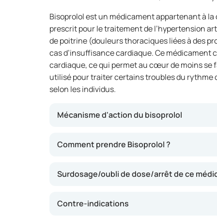
Bisoprolol est un médicament appartenant à la c
prescrit pour le traitement de l’hypertension art
de poitrine (douleurs thoraciques liées à des p
cas d’insuffisance cardiaque. Ce médicament co
cardiaque, ce qui permet au cœur de moins se fa
utilisé pour traiter certains troubles du rythme
selon les individus.
Mécanisme d'action du bisoprolol
Bisoprolol agit en bloquant l’action de certai
Comment prendre Bisoprolol ?
l’adrénaline, sur le cœur. Cela ralentit la fré
pression artérielle. Ce mécanisme peut contri
Surdosage/oubli de dose/arrêt de ce méd
cœur, ce qui peut atténuer des symptômes tel
dyspnée.
Contre-indications