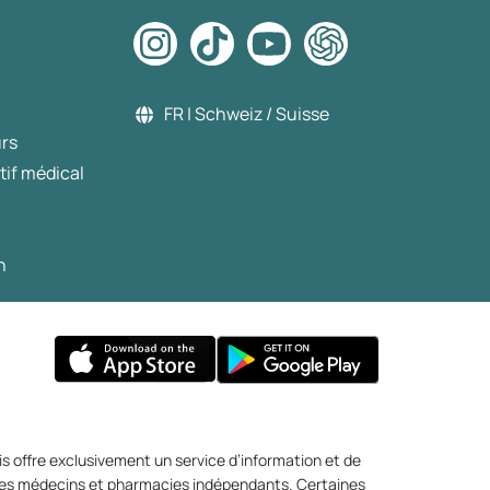
FR | Schweiz / Suisse
urs
tif médical
n
s offre exclusivement un service d’information et de
r des médecins et pharmacies indépendants. Certaines