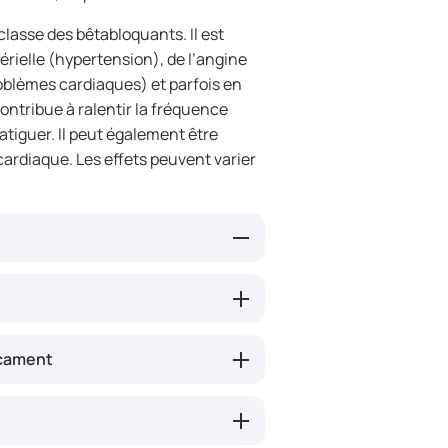
lasse des bêtabloquants. Il est
érielle (hypertension), de l’angine
roblèmes cardiaques) et parfois en
ntribue à ralentir la fréquence
tiguer. Il peut également être
 cardiaque. Les effets peuvent varier
nes hormones du stress, telles que
quence cardiaque et abaisse la
buer à diminuer la charge sur le
icament
s que la douleur thoracique ou la