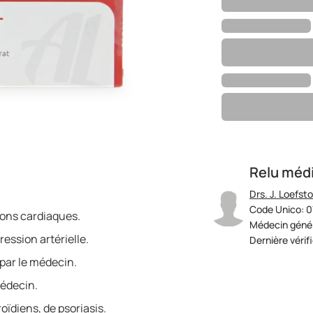
Relu méd
Drs. J. Loefst
Code Unico: 
ions cardiaques.
Médecin génér
ression artérielle.
Dernière vérif
par le médecin.
médecin.
oïdiens, de psoriasis.