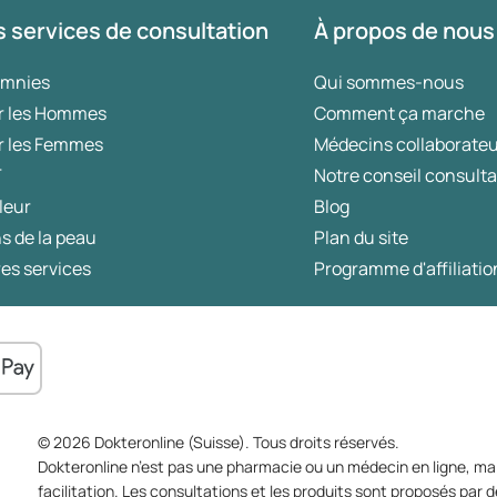
 services de consultation
À propos de nous
omnies
Qui sommes-nous
r les Hommes
Comment ça marche
r les Femmes
Médecins collaborate
T
Notre conseil consulta
leur
Blog
s de la peau
Plan du site
es services
Programme d'affiliatio
© 2026 Dokteronline (Suisse). Tous droits réservés.
Dokteronline n’est pas une pharmacie ou un médecin en ligne, mai
facilitation. Les consultations et les produits sont proposés pa