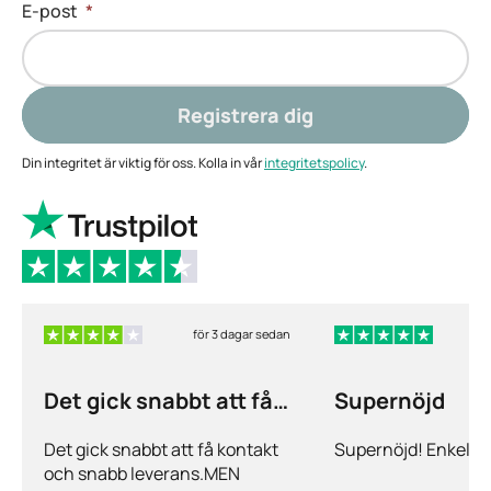
E-post
*
Registrera dig
Din integritet är viktig för oss. Kolla in vår
integritetspolicy
.
för 3 dagar sedan
f
Det gick snabbt att få
Supernöjd
kontakt och…
Det gick snabbt att få kontakt
Supernöjd! Enkelt 
och snabb leverans.MEN