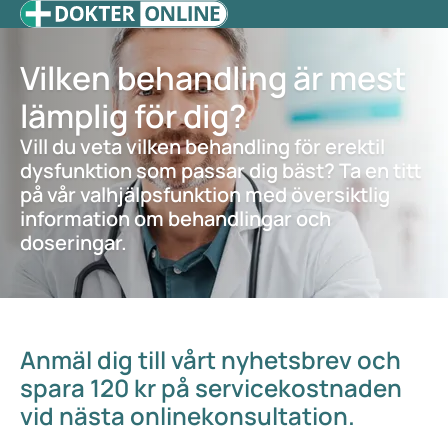
Vilken behandling är mest
lämplig för dig?
Vill du veta vilken behandling för erektil
dysfunktion som passar dig bäst? Ta en titt
på vår valhjälpsfunktion med översiktlig
information om behandlingar och
doseringar.
Anmäl dig till vårt nyhetsbrev och
spara 120 kr på servicekostnaden
vid nästa onlinekonsultation.