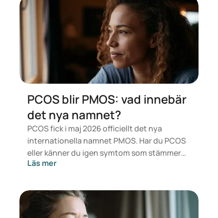
som passar dig bäst avgörs av en läkare
utifrån din hälsa, ditt BMI och din
medicinanvändning.
PCOS blir PMOS: vad innebär
det nya namnet?
PCOS fick i maj 2026 officiellt det nya
internationella namnet PMOS. Har du PCOS
eller känner du igen symtom som stämmer
Läs mer
överens med det? Medicinskt sett förändras
inget direkt. Men den nya termen sätter mer
fokus på hormoner, ämnesomsättning och
äggstockarnas funktion.