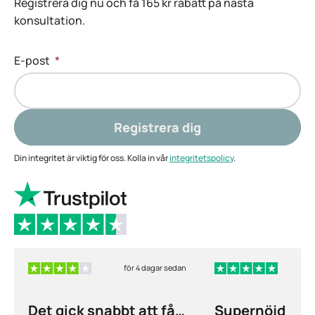
Registrera dig nu och få 165 kr rabatt på nästa
konsultation.
E-post
*
Registrera dig
Din integritet är viktig för oss. Kolla in vår
integritetspolicy
.
för 4 dagar sedan
f
Det gick snabbt att få
Supernöjd