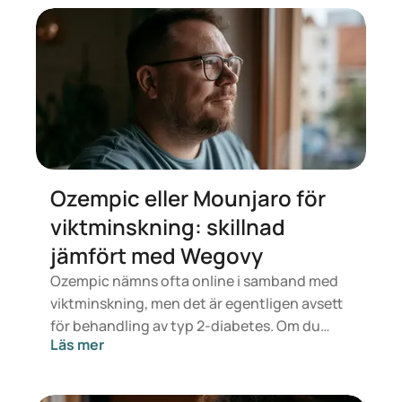
Ozempic eller Mounjaro för
viktminskning: skillnad
jämfört med Wegovy
Ozempic nämns ofta online i samband med
viktminskning, men det är egentligen avsett
för behandling av typ 2-diabetes. Om du
Läs mer
letar efter en behandling för viktkontroll är
det snarare läkemedel som Mounjaro och
Wegovy som är aktuella. Vilken behandling