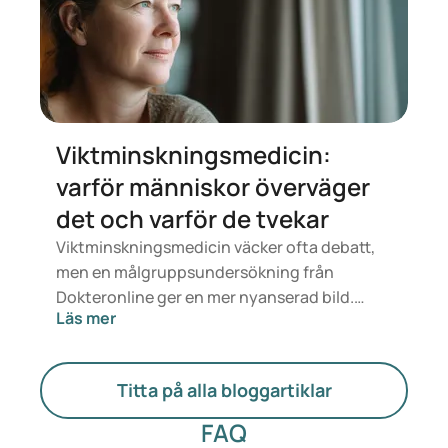
Viktminskningsmedicin:
varför människor överväger
det och varför de tvekar
Viktminskningsmedicin väcker ofta debatt,
men en målgruppsundersökning från
Dokteronline ger en mer nyanserad bild.
Läs mer
Människor vill inte bara gå ner i vikt, utan
också känna sig friskare, piggare och säkrare.
Samtidigt vill de veta om medicinen är säker,
Titta på alla bloggartiklar
lämplig och prisvärd.
FAQ