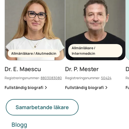
Allmänläkare /
Allmänläkare / Akutmedicin
Internmedicin
Dr. E. Maescu
Dr. P. Mester
D
Registreringsnummer:
8803083080
Registreringsnummer:
50424
R
Fullständig biografi
Fullständig biografi
F
Samarbetande läkare
Blogg