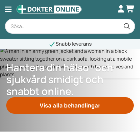
Snabb leverans
Hantera din hälso- och
sjukvård smidigt och
snabbt online.
Visa alla behandlingar