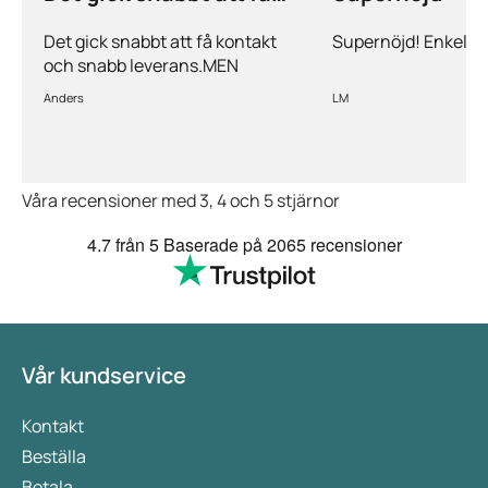
kontakt och…
Det gick snabbt att få kontakt
Supernöjd! Enkelt 
och snabb leverans.MEN
priserna är alldeles för höga på
Anders
LM
läkemedlen, så jag kommer
med all säkerhet inte vara
kund länge till.
Våra recensioner med 3, 4 och 5 stjärnor
4.7
från 5
Baserade på
2065 recensioner
Vår kundservice
Kontakt
Beställa
Betala