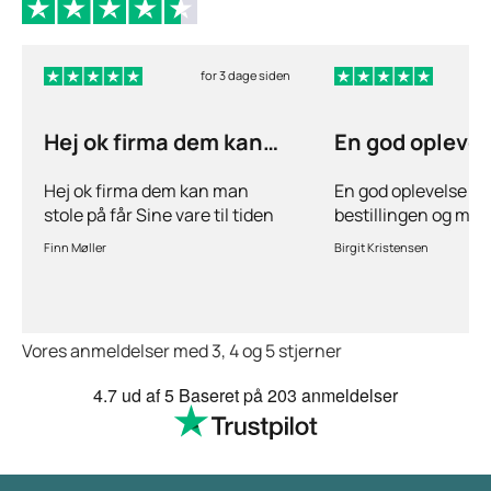
for 3 dage siden
Hej ok firma dem kan
En god opleve
man stole på får…
ang
Hej ok firma dem kan man
En god oplevelse bå
stole på får Sine vare til tiden
bestillingen og mul
hurtig levering inden for 2
stille spørgsmål hvi
Finn Møller
Birgit Kristensen
dage jeg er glad og tilfreds
behov for det.Hurtig
Vores anmeldelser med 3, 4 og 5 stjerner
4.7
ud af 5
Baseret på
203 anmeldelser