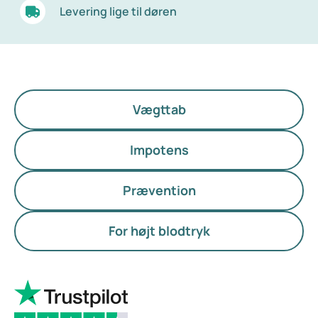
Levering lige til døren
Vægttab
Impotens
Prævention
For højt blodtryk