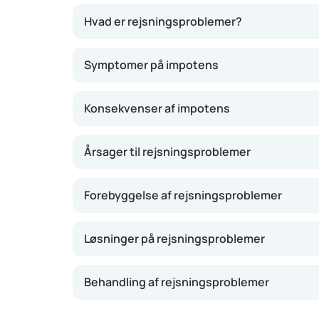
Hvad er rejsningsproblemer?
Når man har rejsningsproblemer, fungerer den p
Symptomer på impotens
blodkarrene i penis udvider sig, så der kan k
udvider blodkarrene sig ikke nok, eller også lø
Konsekvenser af impotens
Årsager til rejsningsproblemer
Forebyggelse af rejsningsproblemer
Løsninger på rejsningsproblemer
Behandling af rejsningsproblemer