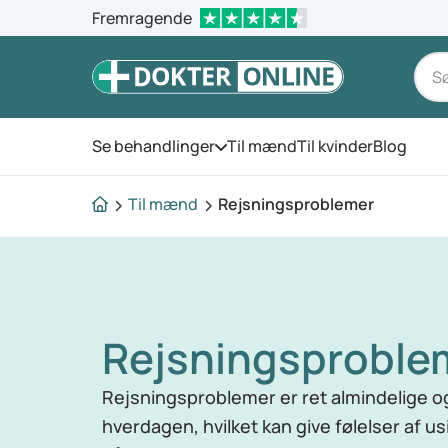
Fremragende
Se behandlinger
Til mænd
Til kvinder
Blog
Åbn menuen
Til mænd
Rejsningsproblemer
Rejsningsproble
Rejsningsproblemer er ret almindelige og 
hverdagen, hvilket kan give følelser af 