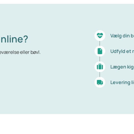
nline?
Vælg din 
Udfyld et
værelse eller bøvl.
Lægen kig
Levering li