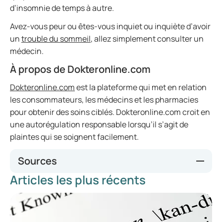
d’insomnie de temps à autre.
Avez-vous peur ou êtes-vous inquiet ou inquiète d’avoir
un
trouble du sommeil
, allez simplement consulter un
médecin.
À propos de Dokteronline.com
Dokteronline.com
est la plateforme qui met en relation
les consommateurs, les médecins et les pharmacies
pour obtenir des soins ciblés. Dokteronline.com croit en
une autorégulation responsable lorsqu’il s’agit de
plaintes qui se soignent facilement.
Sources
Articles les plus récents
Barns, L. (28 avril 2020). Les 10 avantages majeurs d’une
bonne nuit de sommeil. The Sleep Matters Club. Consulté
le 25 juin 2020, sur
https://www.dreams.co.uk/sleep-
matters-club/top-10-benefits-good-nights-sleep/