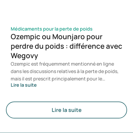
Médicaments pour la perte de poids
Ozempic ou Mounjaro pour
perdre du poids : différence avec
Wegovy
Ozempic est fréquemment mentionné en ligne
dans les discussions relatives à la perte de poids,
mais il est prescrit principalement pour le
Lire la suite
traitement du diabète de type 2. Si vous
recherchez un traitement spécifiquement destiné
à la gestion du poids, des médicaments tels que
Mounjaro et Wegovy sont généralement
Lire la suite
privilégiés. Le choix du traitement le plus adapté
est déterminé par un médecin en fonction de
votre état de santé, de votre indice de masse