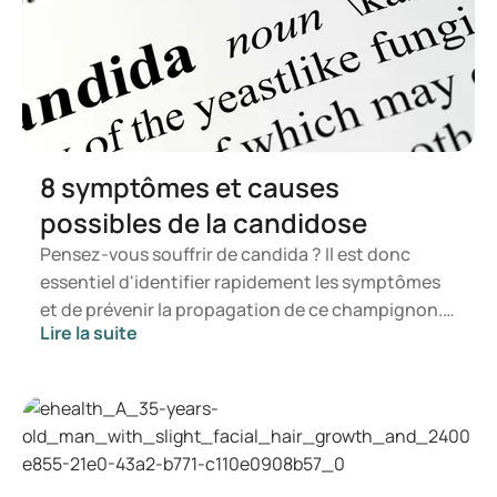
apotheker-geeft-antwoord/medicijnen-op-reis#goed-
voorbereid-op-reis-
https://www.cdc.gov/heat-health/hcp/clinical-
guidance/heat-and-medications-guidance-for-
clinicians.html
8 symptômes et causes
possibles de la candidose
Pensez-vous souffrir de candida ? Il est donc
essentiel d'identifier rapidement les symptômes
et de prévenir la propagation de ce champignon.
Lire la suite
Dans cet article, vous apprendrez ce qu'est le
candida, quels symptômes peuvent survenir et
comment une infection à candida peut se
manifester. Vous saurez ainsi à quel moment il est
pertinent de consulter un professionnel de santé.