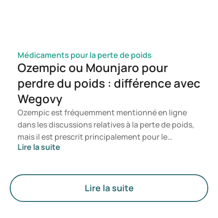
Médicaments pour la perte de poids
Ozempic ou Mounjaro pour
perdre du poids : différence avec
Wegovy
Ozempic est fréquemment mentionné en ligne
dans les discussions relatives à la perte de poids,
mais il est prescrit principalement pour le
Lire la suite
traitement du diabète de type 2. Si vous
recherchez un traitement spécifiquement destiné
à la gestion du poids, des médicaments tels que
Mounjaro et Wegovy sont généralement
Lire la suite
privilégiés. Le choix du traitement le plus adapté
est déterminé par un médecin en fonction de