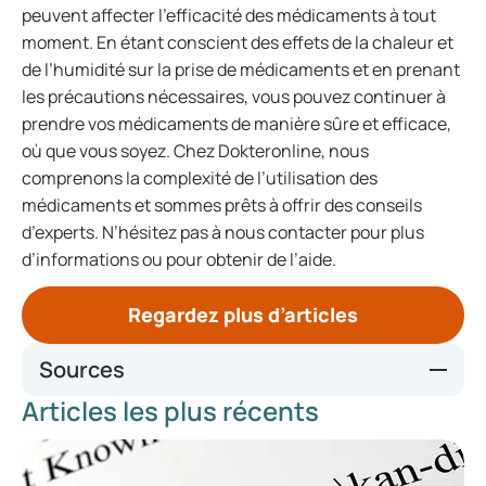
peuvent affecter l’efficacité des médicaments à tout
moment. En étant conscient des effets de la chaleur et
de l’humidité sur la prise de médicaments et en prenant
les précautions nécessaires, vous pouvez continuer à
prendre vos médicaments de manière sûre et efficace,
où que vous soyez. Chez Dokteronline, nous
comprenons la complexité de l’utilisation des
médicaments et sommes prêts à offrir des conseils
d’experts. N’hésitez pas à nous contacter pour plus
d’informations ou pour obtenir de l’aide.
Regardez plus d’articles
Sources
Articles les plus récents
https://www.apotheek.nl/zorg-van-de-apotheker/uw-
apotheker-geeft-antwoord/hitte-en-medicijnen
https://www.apotheek.nl/zorg-van-de-apotheker/uw-