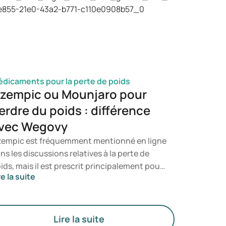
urez ainsi à quel moment il est pertinent de
nsulter un professionnel de santé.
dicaments pour la perte de poids
zempic ou Mounjaro pour
erdre du poids : différence
vec Wegovy
empic est fréquemment mentionné en ligne
ns les discussions relatives à la perte de
ids, mais il est prescrit principalement pour
re la suite
 traitement du diabète de type 2. Si vous
cherchez un traitement spécifiquement
stiné à la gestion du poids, des
dicaments tels que Mounjaro et Wegovy
Lire la suite