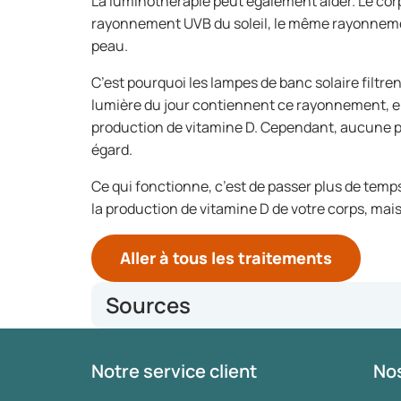
La luminothérapie peut également aider. Le corp
rayonnement UVB du soleil, le même rayonnemen
peau.
C’est pourquoi les lampes de banc solaire filt
lumière du jour contiennent ce rayonnement, el
production de vitamine D. Cependant, aucune p
égard.
Ce qui fonctionne, c’est de passer plus de temps
la production de vitamine D de votre corps, mai
Aller à tous les traitements
Sources
Nationaal Kompas Volksgezondheid
Notre service client
Nos
Voedingscentrum
Consumed