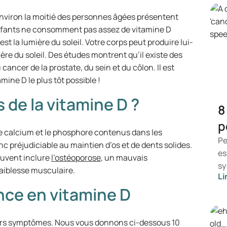
nviron la moitié des personnes âgées présentent
nfants ne consomment pas assez de vitamine D
st la lumière du soleil. Votre corps peut produire lui-
re du soleil. Des études montrent qu’il existe des
cancer de la prostate, du sein et du côlon. Il est
ine D le plus tôt possible !
s de la vitamine D ?
8
p
le calcium et le phosphore contenus dans les
Pe
c préjudiciable au maintien d’os et de dents solides.
es
uvent inclure
l’ostéoporose
, un mauvais
sy
aiblesse musculaire.
Li
ce
ce en vitamine D
ap
sy
in
ers symptômes. Nous vous donnons ci-dessous 10