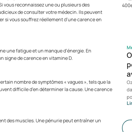
sa
i vous reconnaissez une ou plusieurs des
co
udicieux de consulter votre médecin. Ils peuvent
er si vous souffrez réellement d’une carence en
Mé
îne une fatigue et un manque d’énergie. En
O
 un signe de carence en vitamine D.
p
a
ertain nombre de symptômes « vagues », tels que la
Oz
ouvent difficile d’en déterminer la cause. Une carence
da
po
Li
le
re
de
ent des muscles. Une pénurie peut entraîner un
mé