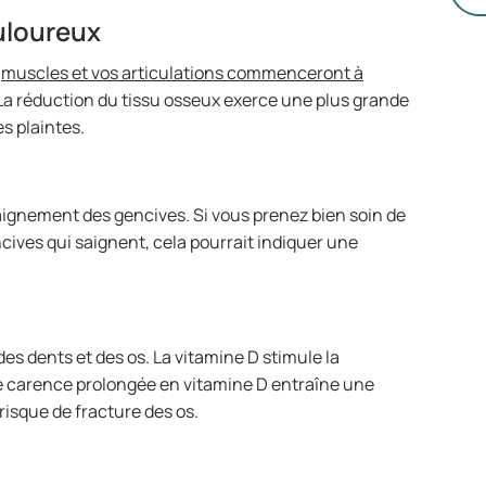
so
ouloureux
tr
un
s
muscles et vos articulations commenceront à
sa
 La réduction du tissu osseux exerce une plus grande
(I
es plaintes.
mé
ignement des gencives. Si vous prenez bien soin de
ives qui saignent, cela pourrait indiquer une
 des dents et des os. La vitamine D stimule la
e carence prolongée en vitamine D entraîne une
risque de fracture des os.