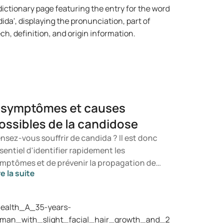
 symptômes et causes
ossibles de la candidose
nsez-vous souffrir de candida ? Il est donc
sentiel d'identifier rapidement les
mptômes et de prévenir la propagation de
re la suite
 champignon. Dans cet article, vous
prendrez ce qu'est le candida, quels
mptômes peuvent survenir et comment une
fection à candida peut se manifester. Vous