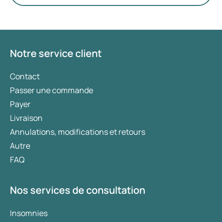
privilégiés. Le choix du traitement le plus adapté
est déterminé par un médecin en fonction de
votre état de santé, de votre indice de masse
corporelle (IMC) et de votre historique
d’utilisation de médicaments.
Notre service client
Contact
Passer une commande
Payer
Livraison
Annulations, modifications et retours
Autre
FAQ
Nos services de consultation
Insomnies