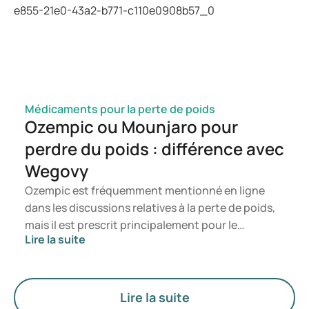
pertinent de consulter un professionnel de santé.
Médicaments pour la perte de poids
Ozempic ou Mounjaro pour
perdre du poids : différence avec
Wegovy
Ozempic est fréquemment mentionné en ligne
dans les discussions relatives à la perte de poids,
mais il est prescrit principalement pour le
Lire la suite
traitement du diabète de type 2. Si vous
recherchez un traitement spécifiquement destiné
à la gestion du poids, des médicaments tels que
Mounjaro et Wegovy sont généralement
Lire la suite