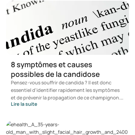
8 symptômes et causes
possibles de la candidose
Pensez-vous souffrir de candida ? Il est donc
essentiel d'identifier rapidement les symptômes
et de prévenir la propagation de ce champignon.
Lire la suite
Dans cet article, vous apprendrez ce qu'est le
candida, quels symptômes peuvent survenir et
comment une infection à candida peut se
manifester. Vous saurez ainsi à quel moment il est