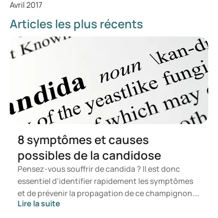
Avril 2017
Articles les plus récents
8 symptômes et causes
possibles de la candidose
Pensez-vous souffrir de candida ? Il est donc
essentiel d'identifier rapidement les symptômes
et de prévenir la propagation de ce champignon.
Lire la suite
Dans cet article, vous apprendrez ce qu'est le
candida, quels symptômes peuvent survenir et