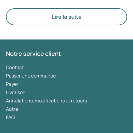
recherchez un traitement spécifiquement destiné
à la gestion du poids, des médicaments tels que
Mounjaro et Wegovy sont généralement
Lire la suite
privilégiés. Le choix du traitement le plus adapté
est déterminé par un médecin en fonction de
votre état de santé, de votre indice de masse
corporelle (IMC) et de votre historique
d’utilisation de médicaments.
Notre service client
Contact
Passer une commande
Payer
Livraison
Annulations, modifications et retours
Autre
FAQ