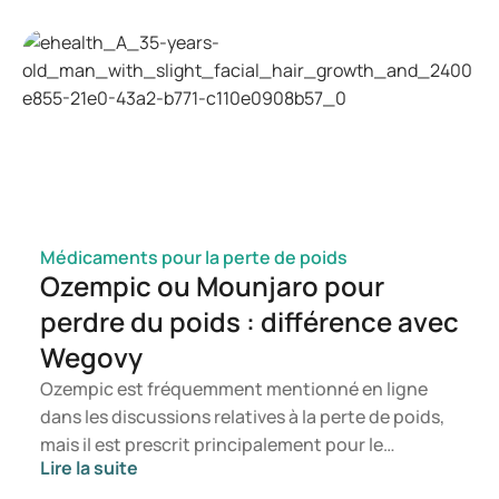
comment une infection à candida peut se
manifester. Vous saurez ainsi à quel moment il est
pertinent de consulter un professionnel de santé.
Médicaments pour la perte de poids
Ozempic ou Mounjaro pour
perdre du poids : différence avec
Wegovy
Ozempic est fréquemment mentionné en ligne
dans les discussions relatives à la perte de poids,
mais il est prescrit principalement pour le
Lire la suite
traitement du diabète de type 2. Si vous