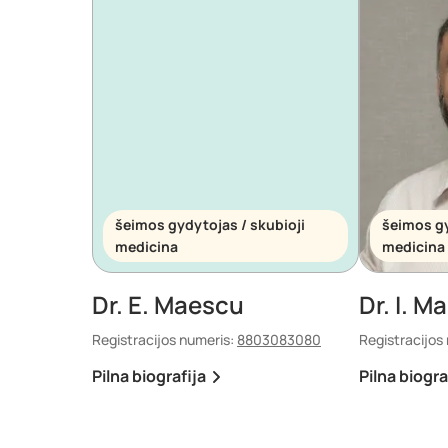
šeimos gydytojas / skubioji
šeimos gy
medicina
medicina
Dr. E. Maescu
Dr. I. Ma
Registracijos numeris:
8803083080
Registracijos
Pilna biografija
Pilna biogra