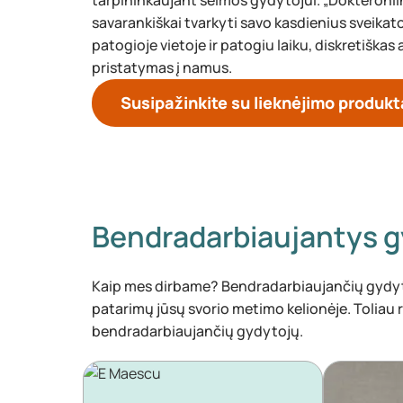
tarpininkaujant šeimos gydytojui. „Dokteronli
savarankiškai tvarkyti savo kasdienius sveikat
patogioje vietoje ir patogiu laiku, diskretiškas 
pristatymas į namus.
Susipažinkite su lieknėjimo produkt
Bendradarbiaujantys g
Kaip mes dirbame? Bendradarbiaujančių gydytoj
patarimų jūsų svorio metimo kelionėje. Toliau 
bendradarbiaujančių gydytojų.