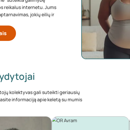
ne“ suteikia galimybę
os reikalus internetu. Jums
aptarnavimas, jokių eilių ir
ais
ydytojai
ų kolektyvas gali suteikti geriausių
rasite informaciją apie keletą su mumis