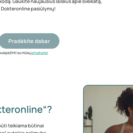
 kodą. Gaukite naujausius laiškus apie sveikatą,
u Dokteronline pasiūlymų!
Pradėkite dabar
susipažinti su mūsų
privatumo
kteronline“?
būti teikiama būtinai