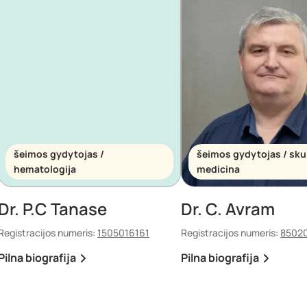
šeimos gydytojas /
šeimos gydytojas / sku
hematologija
medicina
Dr. P.C Tanase
Dr. C. Avram
Registracijos numeris:
1505016161
Registracijos numeris:
8502
Pilna biografija
Pilna biografija