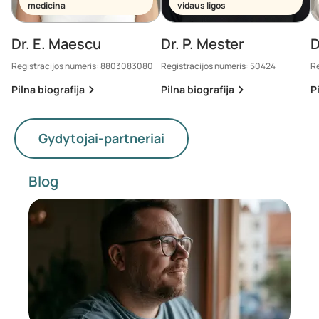
medicina
vidaus ligos
Dr. E. Maescu
Dr. P. Mester
D
Registracijos numeris:
8803083080
Registracijos numeris:
50424
Re
Pilna biografija
Pilna biografija
P
Gydytojai-partneriai
Blog