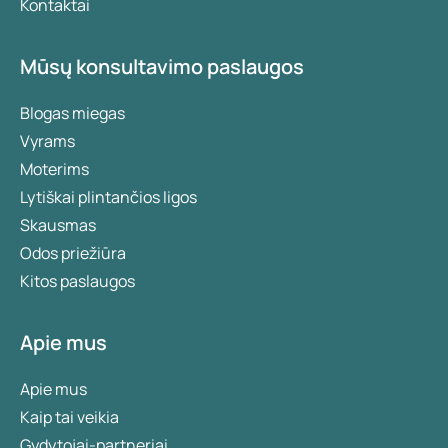
Kontaktai
Mūsų konsultavimo paslaugos
Blogas miegas
Vyrams
Moterims
Lytiškai plintančios ligos
Skausmas
Odos priežiūra
Kitos paslaugos
Apie mus
Apie mus
Kaip tai veikia
Gydytojai-partneriai