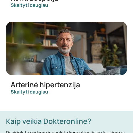
Skaityti daugiau
Arterinė hipertenzija
Skaityti daugiau
Kaip veikia Dokteronline?
Pasirinkite gydymą ir gaukite konsultaciją be laukimo ar