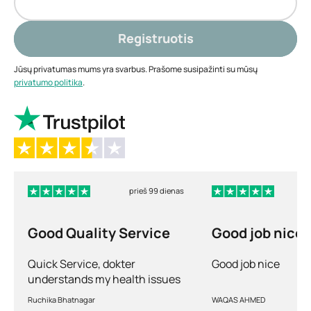
Registruotis
Jūsų privatumas mums yra svarbus. Prašome susipažinti su mūsų
privatumo politika
.
prieš 99 dienas
Good Quality Service
Good job nice
Quick Service, dokter
Good job nice
understands my health issues
and good diagnosis
Ruchika Bhatnagar
WAQAS AHMED