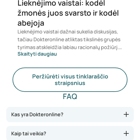
Lieknėjimo vaistai: kodėl
žmonės juos svarsto ir kodėl
abejoja
Lieknėjimo vaistai dažnai sukelia diskusijas,
tačiau Dokteronline atliktas tikslinės grupės
tyrimas atskleidžia labiau racionalų požiūrį.
Skaityti daugiau
Žmonės siekia ne tik sumažinti svorį, bet ir
jaustis sveikesni, energingesni bei labiau
pasitikintys savimi. Tuo pačiu metu jie nori
Peržiūrėti visus tinklaraščio
būti tikri, kad vaistai yra saugūs, tinkami ir
straipsnius
įperkami.
FAQ
Kas yra Dokteronline?
Kaip tai veikia?