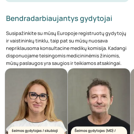
Bendradarbiaujantys gydytojai
Susipažinkite su mūsų Europoje registruotų gydytojų
ir vaistininkų tinklu, taip pat su mūsų nuosava
nepriklausoma konsultacine medikų komisija. Kadangi
disponuojame teisingomis medicininėmis žiniomis,
mūsų paslaugos yra saugios ir teikiamos atsakingai.
šeimos gydytojas / skubioji
Šeimos gydytojas (MD) /