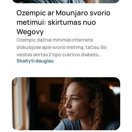
Ozempic ar Mounjaro svorio
metimui: skirtumas nuo
Wegovy
Ozempic dažnai minimas internete
diskusijose apie svorio metimą, tačiau šis
vaistas skirtas 2 tipo cukrinio diabeto
Skaityti daugiau
gydymui. Jei ieškote gydymo, skirto svorio
kontrolei, dažniau svarstomi tokie preparatai
kaip Mounjaro ir Wegovy. Kuri gydymo
priemonė yra tinkamiausia, sprendžia
gydytojas, atsižvelgdamas į jūsų sveikatos
būklę, kūno masės indeksą (KMI) ir
vartojamus vaistus.