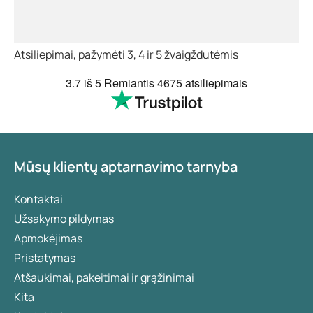
Atsiliepimai, pažymėti 3, 4 ir 5 žvaigždutėmis
3.7
iš 5
Remiantis
4675 atsiliepimais
Mūsų klientų aptarnavimo tarnyba
Kontaktai
Užsakymo pildymas
Apmokėjimas
Pristatymas
Atšaukimai, pakeitimai ir grąžinimai
Kita