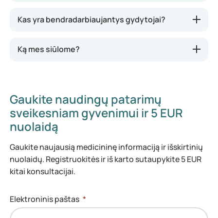
Kas yra bendradarbiaujantys gydytojai?
Ką mes siūlome?
Gaukite naudingų patarimų
sveikesniam gyvenimui ir 5 EUR
nuolaidą
Gaukite naujausią medicininę informaciją ir išskirtinių
nuolaidų. Registruokitės ir iš karto sutaupykite 5 EUR
kitai konsultacijai.
Elektroninis paštas
*