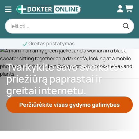
Tvarkykite savo sveikatos
priežiūrą paprastai ir
greitai internetu.
Peržiūrėkite visas gydymo galimybes