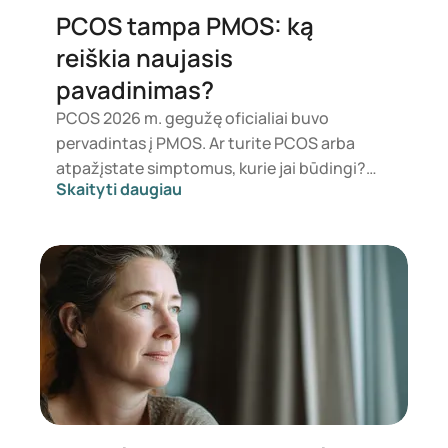
PCOS tampa PMOS: ką
reiškia naujasis
pavadinimas?
PCOS 2026 m. gegužę oficialiai buvo
pervadintas į PMOS. Ar turite PCOS arba
atpažįstate simptomus, kurie jai būdingi?
Skaityti daugiau
Mediciniškai niekas iš karto nesikeičia.
Naujas terminas labiau pabrėžia hormonus,
medžiagų apykaitą ir kiaušidžių veiklą.