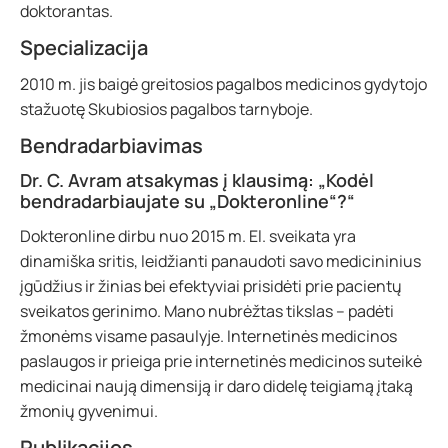
doktorantas.
Specializacija
2010 m. jis baigė greitosios pagalbos medicinos gydytojo
stažuotę Skubiosios pagalbos tarnyboje.
Bendradarbiavimas
Dr. C. Avram atsakymas į klausimą: „Kodėl
bendradarbiaujate su „Dokteronline“?“
Dokteronline dirbu nuo 2015 m. El. sveikata yra
dinamiška sritis, leidžianti panaudoti savo medicininius
įgūdžius ir žinias bei efektyviai prisidėti prie pacientų
sveikatos gerinimo. Mano nubrėžtas tikslas – padėti
žmonėms visame pasaulyje. Internetinės medicinos
paslaugos ir prieiga prie internetinės medicinos suteikė
medicinai naują dimensiją ir daro didelę teigiamą įtaką
žmonių gyvenimui.
Publikacijos