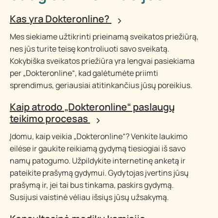
Kas yra Dokteronline?
Mes siekiame užtikrinti prieinamą sveikatos priežiūrą,
nes jūs turite teisę kontroliuoti savo sveikatą.
Kokybiška sveikatos priežiūra yra lengvai pasiekiama
per „Dokteronline“, kad galėtumėte priimti
sprendimus, geriausiai atitinkančius jūsų poreikius.
Kaip atrodo „Dokteronline“ paslaugų
teikimo procesas
Įdomu, kaip veikia „Dokteronline“? Venkite laukimo
eilėse ir gaukite reikiamą gydymą tiesiogiai iš savo
namų patogumo. Užpildykite internetinę anketą ir
pateikite prašymą gydymui. Gydytojas įvertins jūsų
prašymą ir, jei tai bus tinkama, paskirs gydymą.
Susijusi vaistinė vėliau išsiųs jūsų užsakymą.