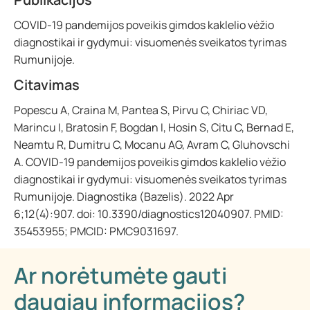
COVID-19 pandemijos poveikis gimdos kaklelio vėžio
diagnostikai ir gydymui: visuomenės sveikatos tyrimas
Rumunijoje.
Citavimas
Popescu A, Craina M, Pantea S, Pirvu C, Chiriac VD,
Marincu I, Bratosin F, Bogdan I, Hosin S, Citu C, Bernad E,
Neamtu R, Dumitru C, Mocanu AG, Avram C, Gluhovschi
A. COVID-19 pandemijos poveikis gimdos kaklelio vėžio
diagnostikai ir gydymui: visuomenės sveikatos tyrimas
Rumunijoje. Diagnostika (Bazelis). 2022 Apr
6;12(4):907. doi: 10.3390/diagnostics12040907. PMID:
35453955; PMCID: PMC9031697.
Ar norėtumėte gauti
daugiau informacijos?