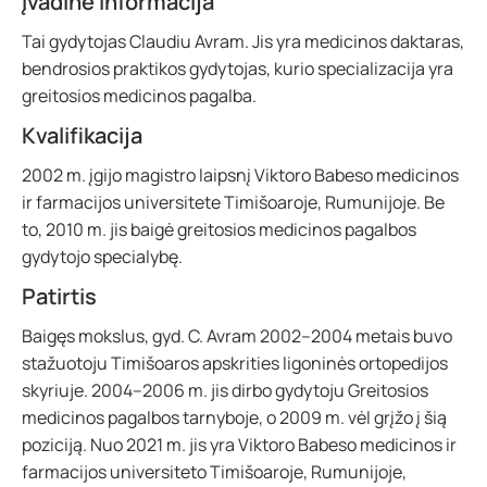
Įvadinė informacija
Tai gydytojas Claudiu Avram. Jis yra medicinos daktaras,
bendrosios praktikos gydytojas, kurio specializacija yra
greitosios medicinos pagalba.
Kvalifikacija
2002 m. įgijo magistro laipsnį Viktoro Babeso medicinos
ir farmacijos universitete Timišoaroje, Rumunijoje. Be
to, 2010 m. jis baigė greitosios medicinos pagalbos
gydytojo specialybę.
Patirtis
Baigęs mokslus, gyd. C. Avram 2002–2004 metais buvo
stažuotoju Timišoaros apskrities ligoninės ortopedijos
skyriuje. 2004–2006 m. jis dirbo gydytoju Greitosios
medicinos pagalbos tarnyboje, o 2009 m. vėl grįžo į šią
poziciją. Nuo 2021 m. jis yra Viktoro Babeso medicinos ir
farmacijos universiteto Timišoaroje, Rumunijoje,