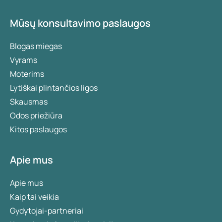
Mūsų konsultavimo paslaugos
Blogas miegas
Vyrams
Moterims
Lytiškai plintančios ligos
Skausmas
Odos priežiūra
Kitos paslaugos
Apie mus
Apie mus
Kaip tai veikia
Gydytojai-partneriai