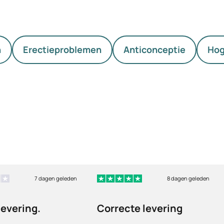
n
Erectieproblemen
Anticonceptie
Hog
7 dagen geleden
8 dagen geleden
levering.
Correcte levering