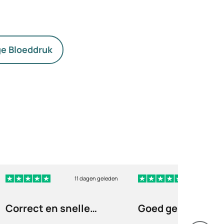
e Bloeddruk
11 dagen geleden
17 dag
Correct en snelle
Goed geregeld en
service
snelle verzendin