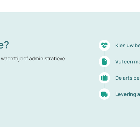
e?
Kies uw b
wachttijd of administratieve
Vul een me
De arts b
Levering a