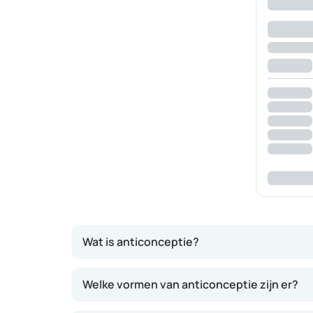
Wat is anticonceptie?
Anticonceptie is een methode om een ongep
Welke vormen van anticonceptie zijn er?
(barrièremiddelen) zorgen ervoor dat het s
in de vrouwelijke geslachtsorganen verander