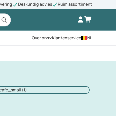
evering
Deskundig advies
Ruim assortiment
Over ons
Klantenservice
NL
Open het menu