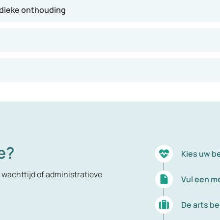
odieke onthouding
e?
Kies uw b
wachttijd of administratieve
Vul een me
De arts b