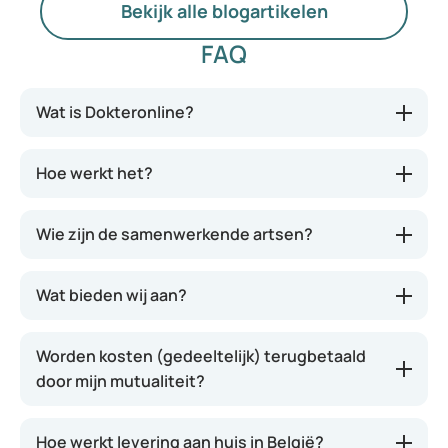
Bekijk alle blogartikelen
zij weten of medicatie veilig, geschikt en
betaalbaar is.
FAQ
Wat is Dokteronline?
Hoe werkt het?
Wie zijn de samenwerkende artsen?
Wat bieden wij aan?
Worden kosten (gedeeltelijk) terugbetaald
door mijn mutualiteit?
Hoe werkt levering aan huis in België?