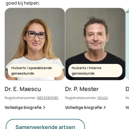
goed bij helpen.
Huisarts / spoedeisende
Huisarts / interne
geneeskunde
geneeskunde
Dr. E. Maescu
Dr. P. Mester
D
Registratienummer:
8803083080
Registratienummer:
50424
R
Volledige biografie
Volledige biografie
V
Samenwerkende artsen