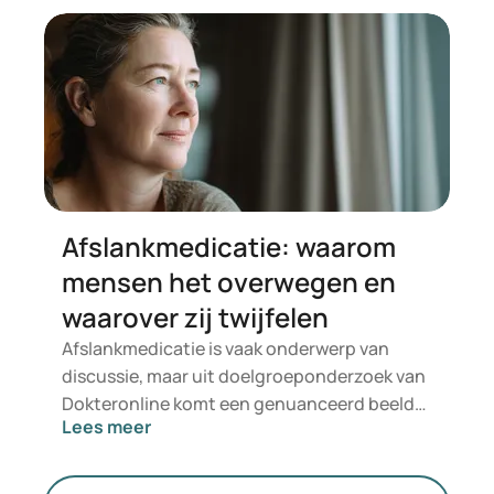
echter meer nadruk op hormonen,
stofwisseling en de werking van de
eierstokken.
Afslankmedicatie: waarom
mensen het overwegen en
waarover zij twijfelen
Afslankmedicatie is vaak onderwerp van
discussie, maar uit doelgroeponderzoek van
Dokteronline komt een genuanceerd beeld
Lees meer
naar voren. Mensen willen niet enkel minder
wegen, maar zich ook gezonder, fitter en
zelfverzekerder voelen. Tegelijkertijd willen