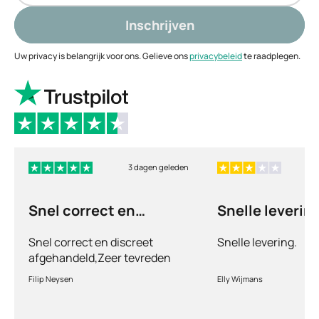
Inschrijven
Uw privacy is belangrijk voor ons. Gelieve ons
privacybeleid
te raadplegen.
3 dagen geleden
Snel correct en
Snelle levering
discreet afgehandeld,
Snel correct en discreet
Snelle levering.
afgehandeld,Zeer tevreden
met de service en patiënt
Filip Neysen
Elly Wijmans
vriendelijkheid.Vermoedelijk
het nieuwe dokter bezoek