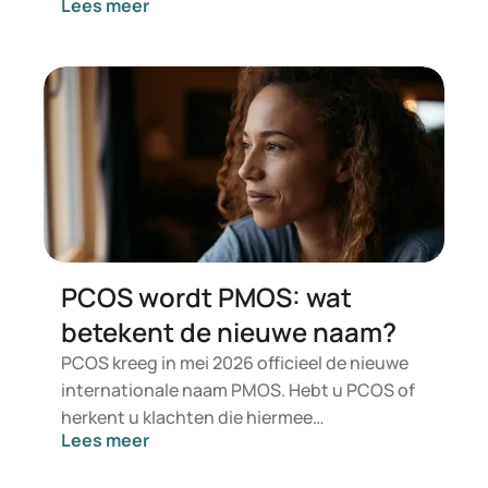
Lees meer
type 2. Indien u op zoek bent naar een
behandeling voor gewichtsbeheersing,
komen eerder geneesmiddelen zoals
Mounjaro en Wegovy in aanmerking. Welke
behandeling voor u geschikt is, wordt door
een arts beoordeeld op basis van uw
gezondheidstoestand, BMI en
medicatiegebruik.
PCOS wordt PMOS: wat
betekent de nieuwe naam?
PCOS kreeg in mei 2026 officieel de nieuwe
internationale naam PMOS. Hebt u PCOS of
herkent u klachten die hiermee
Lees meer
overeenkomen? Medisch gezien verandert
er voorlopig niets. De nieuwe term legt