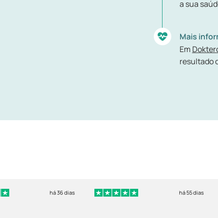
a sua saúd
Mais info
Em
Dokter
resultado 
há 36 dias
há 55 dias