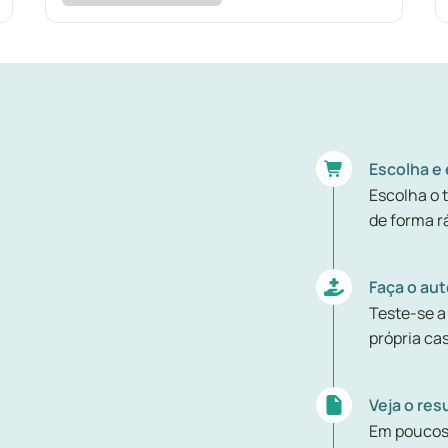
Escolha e
Escolha o 
de forma rá
Faça o au
Teste-se a
própria ca
Veja o res
Em poucos 