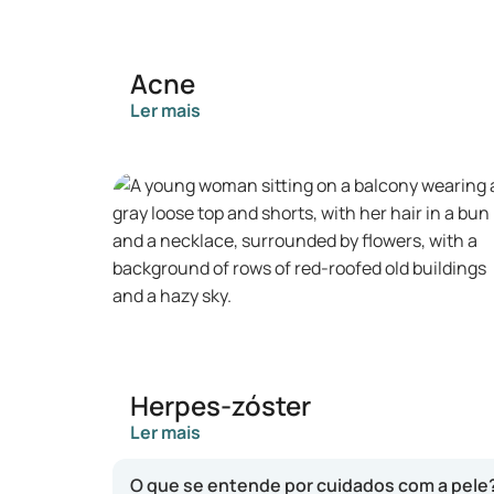
Acne
Ler mais
Herpes-zóster
Ler mais
O que se entende por cuidados com a pele