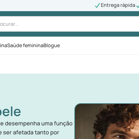
Entrega rápida
ina
Saúde feminina
Blogue
pele
no e desempenha uma função
e ser afetada tanto por