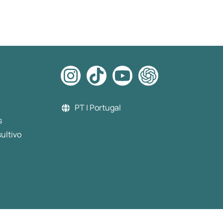
a medicação sem demoras e
fiquei muito satisfeito com o
serviço.
PT | Portugal
s
ultivo