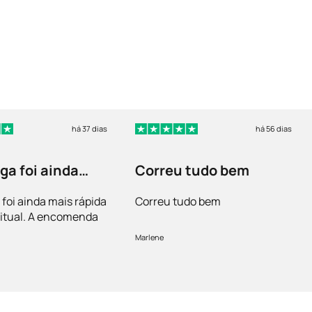
há 37 dias
há 56 dias
ga foi ainda
Correu tudo bem
ápida que o…
 foi ainda mais rápida
Correu tudo bem
itual. A encomenda
acondicionada.
Marlene
sfeita!