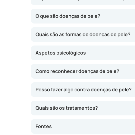
Os cuidados com a pele consistem na limpeza 
O que são doenças de pele?
saudável, existe uma vasta gama de produtos
produtos nem sempre são eficazes ou podem a
Quais são as formas de doenças de pele?
cuidados com a pele, aos quais a pele com a
Aspetos psicológicos
Como reconhecer doenças de pele?
Posso fazer algo contra doenças de pele?
Quais são os tratamentos?
Fontes