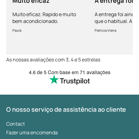
Muito eficaz
A entrega foi 
mais rápida q
Muito eficaz. Rapido e muito
A entrega foi ainda
bem acondicionado.
que o habitual. A 
vem bem acondicio
Paula
Patricia Vieira
Muito satisfeita!
As nossas avaliações com 3, 4 e 5 estrelas
4.6
de 5
Com base em
71 avaliações
O nosso serviço de assistência ao cliente
Contact
Fazer uma encomenda