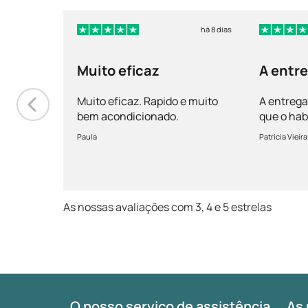
há 8 dias
Muito eficaz
A entre
mais r
Muito eficaz. Rapido e muito
A entrega
bem acondicionado.
que o hab
vem bem 
Paula
Patricia Vieira
Muito sati
As nossas avaliações com 3, 4 e 5 estrelas
O nosso serviço de assistência
As 