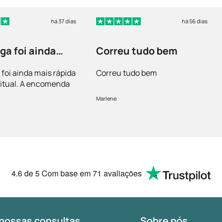
há 37 dias
há 56 dias
ga foi ainda
Correu tudo bem
ápida que o…
 foi ainda mais rápida
Correu tudo bem
itual. A encomenda
acondicionada.
Marlene
sfeita!
4.6
de 5
Com base em
71 avaliações
nossas consultas
Sobre nós