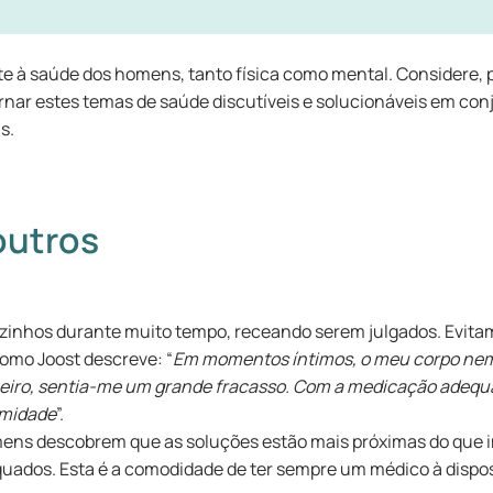
à saúde dos homens, tanto física como mental. Considere, p
ar estes temas de saúde discutíveis e solucionáveis em conju
s.
outros
zinhos durante muito tempo, receando serem julgados. Evit
omo Joost descreve: “
Em momentos íntimos, o meu corpo nem
eiro, sentia-me um grande fracasso. Com a medicação adequa
timidade
”.
mens descobrem que as soluções estão mais próximas do que i
ados. Esta é a comodidade de ter sempre um médico à dispo