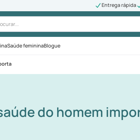
Entrega rápida
ina
Saúde feminina
Blogue
porta
saúde do homem impo