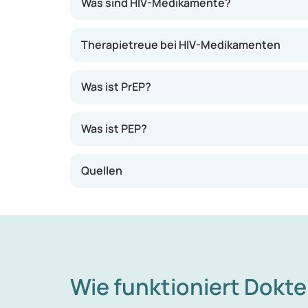
Dies unterstreicht die Bedeutung einer medi
Was sind HIV-Medikamente?
Therapietreue bei HIV-Medikamenten
Was ist PrEP?
Was ist PEP?
Quellen
Wie funktioniert Dokte