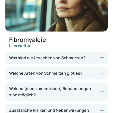
Fibromyalgie
Lies weiter
Was sind die Ursachen von Schmerzen?
Die Ursachen können vielfältig sein, von einer
Welche Arten von Schmerzen gibt es?
Verletzung, einem Pickel usw. bis hin zu einem
Sauerstoffmangel in einem Blutgefäß. Darüber
Welche (medikamentösen) Behandlungen
hinaus können Schmerzen andere psychische
sind möglich?
Beschwerden wie Angst und Depressionen
hervorrufen und werden anders wahrgenommen,
wenn man sich in einer anderen
Zusätzliche Risiken und Nebenwirkungen