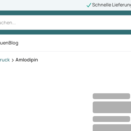
Schnelle Lieferun
auen
Blog
ü
ruck
Amlodipin