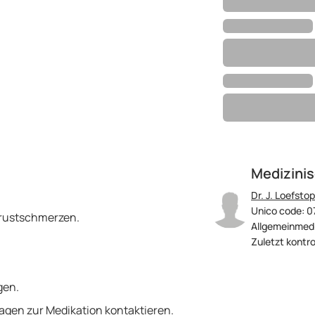
Medizinis
Dr. J. Loefstop
Unico code: 0
Brustschmerzen.
Allgemeinmedi
Zuletzt kontro
gen.
agen zur Medikation kontaktieren.