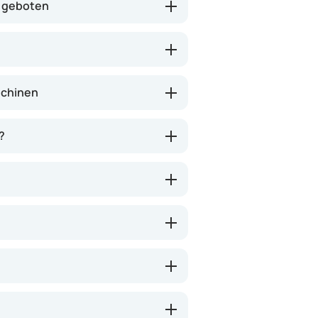
n geboten
schinen
?