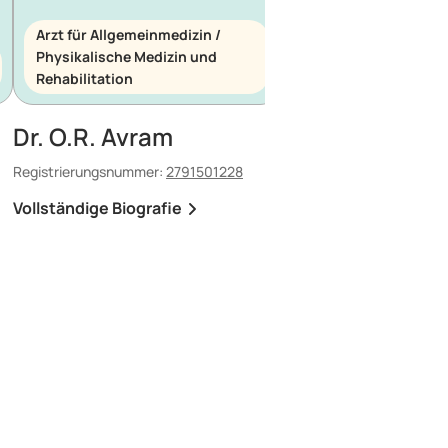
Arzt für Allgemeinmedizin /
Physikalische Medizin und
Arzt für Allgemeinme
Rehabilitation
Notfallmedizin
Dr. O.R. Avram
Dr. E. Maescu
Registrierungsnummer:
2791501228
Registrierungsnummer:
8
Vollständige Biografie
Vollständige Biografi