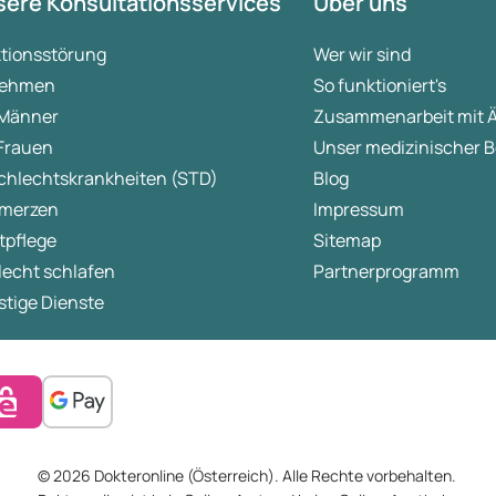
ere Konsultationsservices
Über uns
ktionsstörung
Wer wir sind
ehmen
So funktioniert's
 Männer
Zusammenarbeit mit 
 Frauen
Unser medizinischer B
chlechtskrankheiten (STD)
Blog
merzen
Impressum
tpflege
Sitemap
lecht schlafen
Partnerprogramm
tige Dienste
© 2026 Dokteronline (Österreich). Alle Rechte vorbehalten.