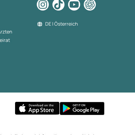
DE | Österreich
Ärzten
eirat