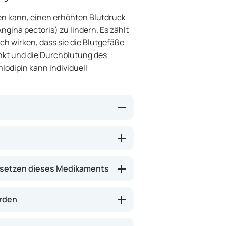
gen kann, einen erhöhten Blutdruck
ina pectoris) zu lindern. Es zählt
h wirken, dass sie die Blutgefäße
kt und die Durchblutung des
odipin kann individuell
n, indem es die Wirkung von
rch können sich die Blutgefäße
 Sauerstoffversorgung des
setzen dieses Medikaments
erden wie Brustschmerzen lindern
en verringern.
erden