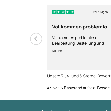
vor 3 Tagen
Vollkommen problemlo
Vollkommen problemlose
Bearbeitung, Bestellung und
Lieferung
Günther
Unsere 3-, 4- und 5-Sterne-Bewer
4.9
von 5
Basierend auf
281 Bewert