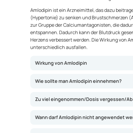
Amlodipin ist ein Arzneimittel, das dazu beitra
(Hypertonie) zu senken und Brustschmerzen (Ang
zur Gruppe der Calciumantagonisten, die dadurc
entspannen. Dadurch kann der Blutdruck gesen
Herzens verbessert werden. Die Wirkung von Aml
unterschiedlich ausfallen.
Wirkung von Amlodipin
Amlodipin hilft, die Blutgefäße zu entspanne
Wie sollte man Amlodipin einnehmen?
Calcium in den Gefäßwänden blockiert. Dadu
erweitern, was den Blutdruck senken und die
Zu viel eingenommen/Dosis vergessen/Ab
Herzens verbessern kann. Dies kann Beschw
und das Risiko für Herz-Kreislauf-Erkrankung
Wann darf Amlodipin nicht angewendet w