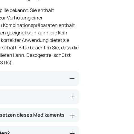
pille bekannt. Sie enthält
zur Verhütung einer
u Kombinationspräparaten enthält
en geeignet sein kann, die kein
korrekter Anwendung bietet sie
schaft. Bitte beachten Sie, dass die
ieren kann. Desogestrel schützt
STIs).
ulation) verhindert. Darüber
 weniger empfänglich für die
rdickt den Schleim im
setzen dieses Medikaments
rmutter schwerer erreichen
wendung kann Desogestrel einen
 bieten.
den?