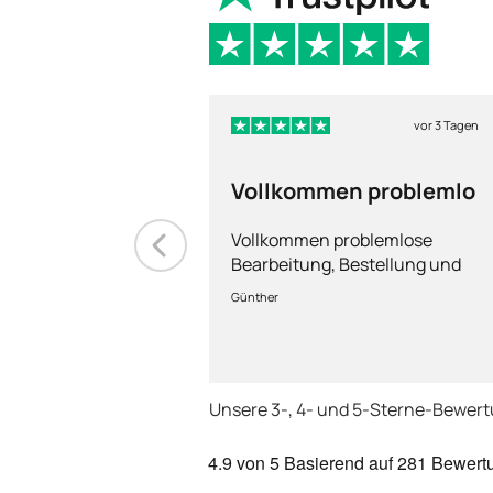
vor 3 Tagen
Vollkommen problemlo
Vollkommen problemlose
Bearbeitung, Bestellung und
Lieferung
Günther
Unsere 3-, 4- und 5-Sterne-Bewer
4.9
von 5
Basierend auf
281 Bewert