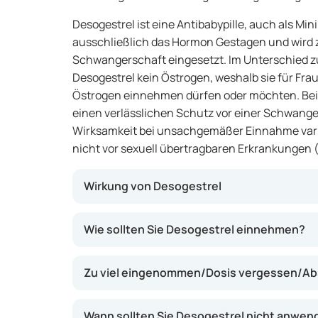
Desogestrel ist eine Antibabypille, auch als Mini
ausschließlich das Hormon Gestagen und wird 
Schwangerschaft eingesetzt. Im Unterschied z
Desogestrel kein Östrogen, weshalb sie für Frau
Östrogen einnehmen dürfen oder möchten. Bei 
einen verlässlichen Schutz vor einer Schwanger
Wirksamkeit bei unsachgemäßer Einnahme vari
nicht vor sexuell übertragbaren Erkrankungen (
Wirkung von Desogestrel
Desogestrel wirkt, indem es den Eisprung (Ov
Wie sollten Sie Desogestrel einnehmen?
hinaus macht es die Gebärmutterschleimhaut
Einnistung einer befruchteten Eizelle und ve
Zu viel eingenommen/Dosis vergessen/Ab
Gebärmutterhals, sodass Spermien die Gebä
können. Bei konsequenter und korrekter An
wirksamen Schutz vor einer Schwangerschaft
Wann sollten Sie Desogestrel nicht anwen