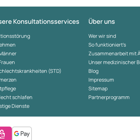
ere Konsultationsservices
Über uns
ktionsstörung
Wer wir sind
ehmen
So funktioniert's
 Männer
Zusammenarbeit mit 
 Frauen
Unser medizinischer B
chlechtskrankheiten (STD)
Blog
merzen
Impressum
tpflege
Sitemap
lecht schlafen
Partnerprogramm
tige Dienste