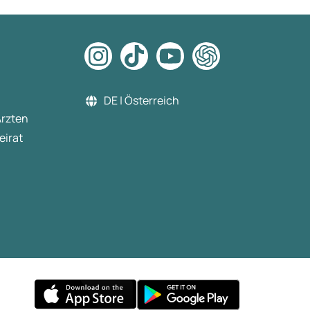
DE | Österreich
Ärzten
eirat