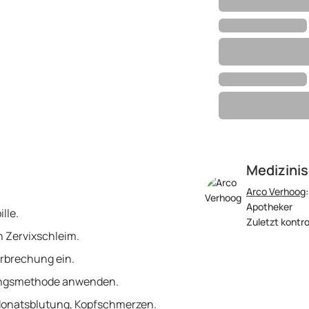
Medizinis
Arco Verhoog
Apotheker
lle.
Zuletzt kontro
n Zervixschleim.
erbrechung ein.
tungsmethode anwenden.
onatsblutung, Kopfschmerzen.