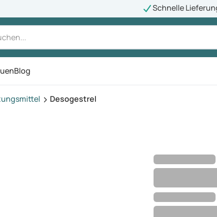
Schnelle Lieferun
auen
Blog
ü
tungsmittel
Desogestrel