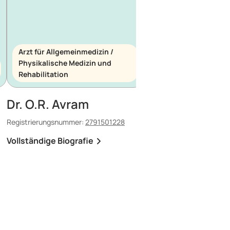
Arzt für Allgemeinmedizin /
Physikalische Medizin und
Arzt für Allgemeinme
Rehabilitation
Notfallmedizin
Dr. O.R. Avram
Dr. E. Maescu
Registrierungsnummer:
2791501228
Registrierungsnummer:
8
Vollständige Biografie
Vollständige Biografi