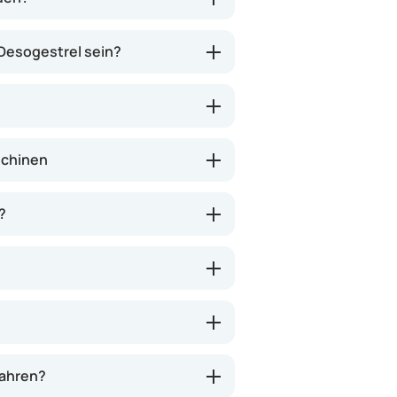
 Desogestrel sein?
schinen
?
wahren?