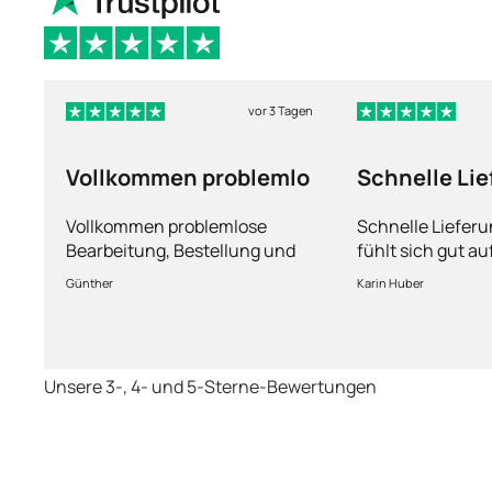
vor 3 Tagen
Vollkommen problemlo
Schnelle Li
und man füh
Vollkommen problemlose
Schnelle Liefer
Bearbeitung, Bestellung und
fühlt sich gut a
Lieferung
Fragen kann man
Günther
Karin Huber
jederzeit an die
Unsere 3-, 4- und 5-Sterne-Bewertungen