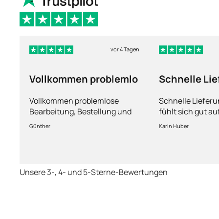
vor 4 Tagen
Vollkommen problemlo
Schnelle Li
und man füh
Vollkommen problemlose
Schnelle Liefer
Bearbeitung, Bestellung und
fühlt sich gut a
Lieferung
Fragen kann man
Günther
Karin Huber
jederzeit an die
Unsere 3-, 4- und 5-Sterne-Bewertungen