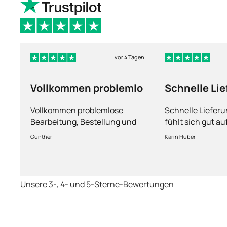
vor 4 Tagen
Vollkommen problemlo
Schnelle Li
und man füh
Vollkommen problemlose
Schnelle Liefer
Bearbeitung, Bestellung und
fühlt sich gut a
Lieferung
Fragen kann man
Günther
Karin Huber
jederzeit an die
Unsere 3-, 4- und 5-Sterne-Bewertungen