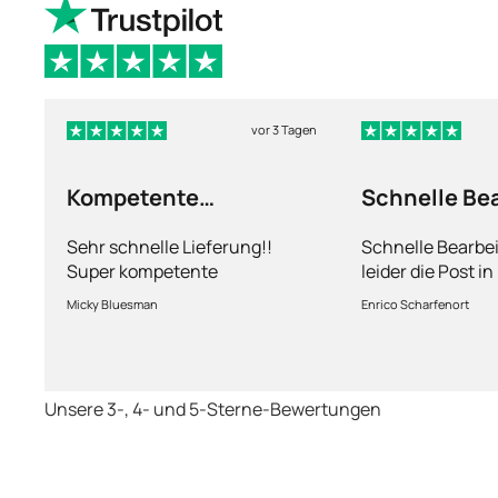
vor 3 Tagen
Kompetente
Schnelle Be
Abhandlung
nur leider d
Sehr schnelle Lieferung!!
Schnelle Bearbe
Super kompetente
leider die Post i
Abhandlung!
kriegt es nicht h
Micky Bluesman
Enrico Scharfenort
Medikament schne
so fern das Pake
deutschen Boden 
schon das es no
Unsere 3-, 4- und 5-Sterne-Bewertungen
dauert obwohl ih
arbeitet aber mi
richtig fix.