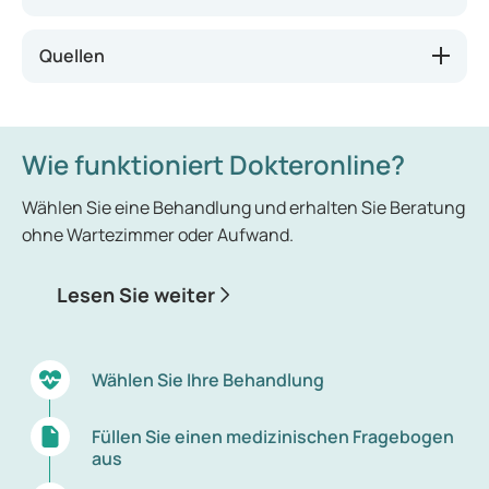
entfernt wurden oder durch die Einnahme
bestimmter Medikamente, können ebenfalls
Quellen
Wechseljahresbeschwerden auftreten. Bei Frauen,
die eine Behandlung mit Radio- oder
Chemotherapie erhalten haben, kann die
Menopause früher eintreten. Gleiches gilt für
Wie funktioniert Dokteronline?
Frauen, die rauchen.
Wählen Sie eine Behandlung und erhalten Sie Beratung
ohne Wartezimmer oder Aufwand.
Lesen Sie weiter
Wählen Sie Ihre Behandlung
Füllen Sie einen medizinischen Fragebogen
aus