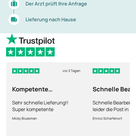
Der Arzt prüft Ihre Anfrage
Lieferung nach Hause
vor 2 Tagen
Kompetente
Schnelle Bear
Abhandlung
nur leider die…
Sehr schnelle Lieferung!!
Schnelle Bearbeitu
Super kompetente
leider die Post in 
Abhandlung!
kriegt es nicht hin 
Micky Bluesman
Enrico Scharfenort
Medikament schnell
so fern das Paket a
deutschen Boden is