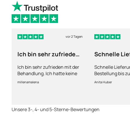
vor 2 Tagen
Ich bin sehr zufrieden
Schnelle Lie
mit der Mounjaro
Ich bin sehr zufrieden mit der
Schnelle Lieferu
Behandlung. Ich hatte keine
Bestellung bis zu
größeren Nebenwirkungen
ein paar Tagen .
millenamalena
Anita Huber
und habe das Medikament
insgesamt sehr gut vertragen.
Unsere 3-, 4- und 5-Sterne-Bewertungen