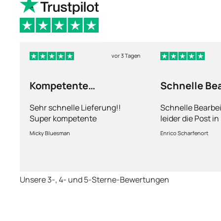
vor 3 Tagen
Kompetente
Schnelle Be
Abhandlung
nur leider d
Sehr schnelle Lieferung!!
Schnelle Bearbe
Super kompetente
leider die Post i
Abhandlung!
kriegt es nicht h
Micky Bluesman
Enrico Scharfenort
Medikament schne
so fern das Pake
deutschen Boden 
schon das es no
Unsere 3-, 4- und 5-Sterne-Bewertungen
dauert obwohl ih
arbeitet aber mi
richtig fix.