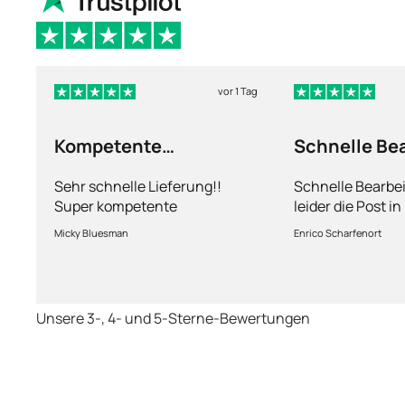
vor 1 Tag
Kompetente
Schnelle Be
Abhandlung
nur leider d
Sehr schnelle Lieferung!!
Schnelle Bearbe
Super kompetente
leider die Post i
Abhandlung!
kriegt es nicht h
Micky Bluesman
Enrico Scharfenort
Medikament schne
so fern das Pake
deutschen Boden 
schon das es no
Unsere 3-, 4- und 5-Sterne-Bewertungen
dauert obwohl ih
arbeitet aber mi
richtig fix.