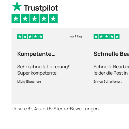
vor 1 Tag
Kompetente
Schnelle Be
Abhandlung
nur leider d
Sehr schnelle Lieferung!!
Schnelle Bearbe
Super kompetente
leider die Post i
Abhandlung!
kriegt es nicht h
Micky Bluesman
Enrico Scharfenort
Medikament schne
so fern das Pake
deutschen Boden 
schon das es no
Unsere 3-, 4- und 5-Sterne-Bewertungen
dauert obwohl ih
arbeitet aber mi
richtig fix.