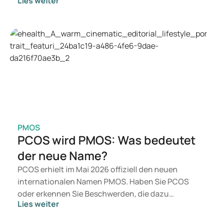
Lies weiter
Suchen Sie eine Therapie zur Gewichtskontrolle,
kommen eher Präparate wie Mounjaro und
Wegovy infrage. Welche Behandlung für Sie
geeignet ist, entscheidet ein Arzt auf Basis Ihrer
gesundheitlichen Verfassung, Ihres BMI und Ihrer
aktuellen Medikation.
PMOS
PCOS wird PMOS: Was bedeutet
der neue Name?
PCOS erhielt im Mai 2026 offiziell den neuen
internationalen Namen PMOS. Haben Sie PCOS
oder erkennen Sie Beschwerden, die dazu
Lies weiter
passen? Medizinisch ändert sich vorerst nichts.