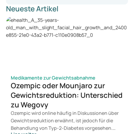
Neueste Artikel
https://www.thuisarts.nl/blaasontsteking/ik-heb-
blaasontsteking-vrouw
https://www.thuisarts.nl/blaasontsteking/ik-heb-
blaasontsteking-vrouw
https://www.ncbi.nlm.nih.gov/pmc/articles/PMC2840952/
https://www.canadian.cz/en/articles-and-
news/gynaecological-problems-during-the-summer-or-a-
guide-on-how-not-to-spoil-your-summer-plans/
https://turoparkmedical.com/blog/gynecological-
problems-summer/
Medikamente zur Gewichtsabnahme
Ozempic oder Mounjaro zur
Gewichtsreduktion: Unterschied
zu Wegovy
Ozempic wird online häufig in Diskussionen über
Gewichtsreduktion erwähnt, ist jedoch für die
Behandlung von Typ-2-Diabetes vorgesehen.