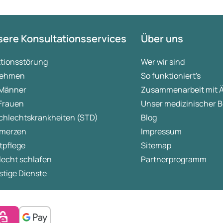
ere Konsultationsservices
Über uns
ktionsstörung
Wer wir sind
ehmen
So funktioniert's
 Männer
Zusammenarbeit mit 
 Frauen
Unser medizinischer B
chlechtskrankheiten (STD)
Blog
merzen
Impressum
tpflege
Sitemap
lecht schlafen
Partnerprogramm
tige Dienste