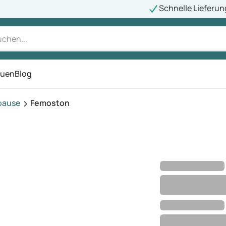
Schnelle Lieferun
auen
Blog
ü
pause
Femoston