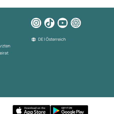
DE | Österreich
Ärzten
eirat