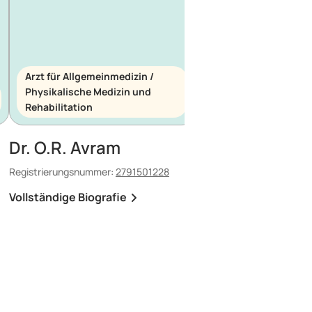
Arzt für Allgemeinmedizin /
Physikalische Medizin und
Arzt für Allgemeinme
Rehabilitation
Notfallmedizin
Dr. O.R. Avram
Dr. E. Maescu
Registrierungsnummer:
2791501228
Registrierungsnummer:
8
Vollständige Biografie
Vollständige Biografi