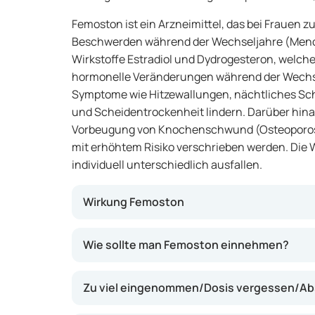
Femoston ist ein Arzneimittel, das bei Frauen
Beschwerden während der Wechseljahre (Menopa
Wirkstoffe Estradiol und Dydrogesteron, welch
hormonelle Veränderungen während der Wechse
Symptome wie Hitzewallungen, nächtliches 
und Scheidentrockenheit lindern. Darüber hin
Vorbeugung von Knochenschwund (Osteoporos
mit erhöhtem Risiko verschrieben werden. Die
individuell unterschiedlich ausfallen.
Wirkung Femoston
Femoston wirkt, indem es Östrogen (Estradio
Wie sollte man Femoston einnehmen?
(Dydrogesteron) ergänzt, Hormone, die währ
in geringerer Menge produziert werden. Estra
Zu viel eingenommen/Dosis vergessen/Ab
Wechseljahren zu lindern, während Dydroges
Gebärmutterschleimhaut vor übermäßigem 