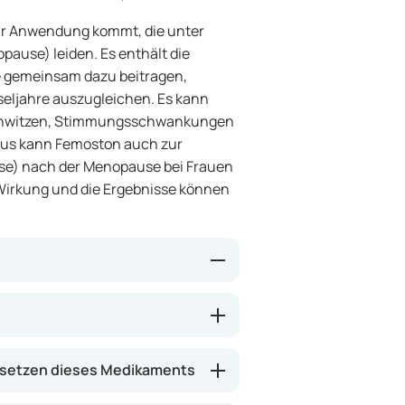
 zur Anwendung kommt, die unter
use) leiden. Es enthält die
e gemeinsam dazu beitragen,
ljahre auszugleichen. Es kann
Schwitzen, Stimmungsschwankungen
aus kann Femoston auch zur
e) nach der Menopause bei Frauen
 Wirkung und die Ergebnisse können
l) und Progesteron
end der Wechseljahre vom Körper
diol hilft, Beschwerden in den
setzen dieses Medikaments
teron die
Wachstum durch Östrogen