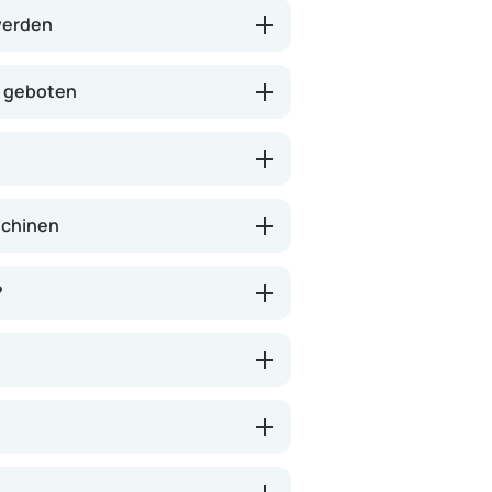
t erhaltener Gebärmutter
werden
n geboten
schinen
?