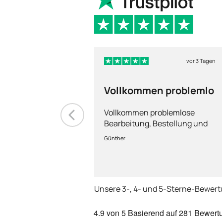
vor 3 Tagen
Vollkommen problemlo
Vollkommen problemlose
Bearbeitung, Bestellung und
Lieferung
Günther
Unsere 3-, 4- und 5-Sterne-Bewer
4.9
von 5
Basierend auf
281 Bewert